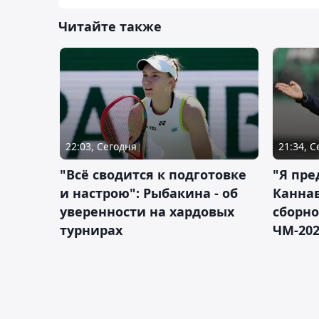
Читайте также
22:03, Сегодня
21:34, 
"Всё сводится к подготовке
"Я пре
и настрою": Рыбакина - об
Каннав
уверенности на хардовых
сборно
турнирах
ЧМ-20