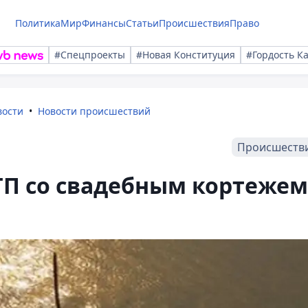
Политика
Мир
Финансы
Статьи
Происшествия
Право
#Спецпроекты
#Новая Конституция
#Гордость К
вости
Новости происшествий
Происшеств
ТП со свадебным кортежем