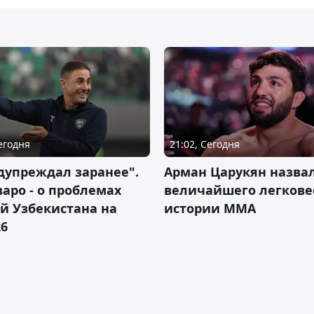
Сегодня
21:02, Сегодня
дупреждал заранее".
Арман Царукян назва
аро - о проблемах
величайшего легкове
й Узбекистана на
истории ММА
26