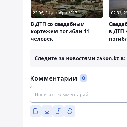
22:06, 24 декабря 2017
02:53, 
В ДТП со свадебным
Сваде
кортежем погибли 11
в ДТП 
человек
погибл
Следите за новостями zakon.kz в:
Комментарии
0