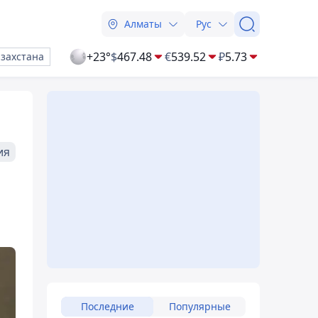
Алматы
Рус
+23°
$
467.48
€
539.52
₽
5.73
азахстана
ия
Последние
Популярные