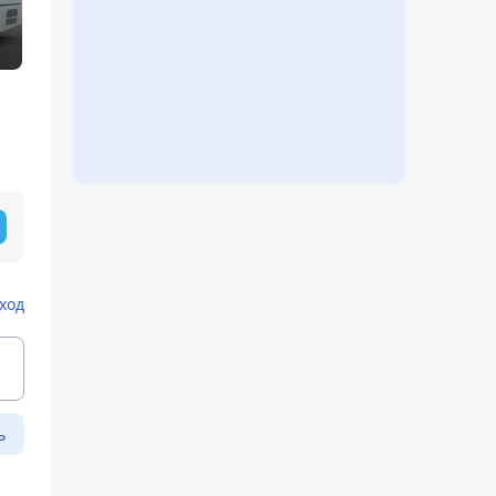
ход
ь