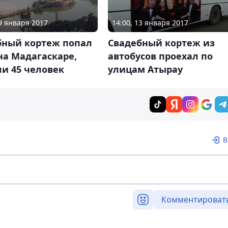
29 января 2017
14:00, 13 января 2017
бный кортеж попал
Свадебный кортеж из
на Мадагаскаре,
автобусов проехал по
и 45 человек
улицам Атырау
В
Комментироват