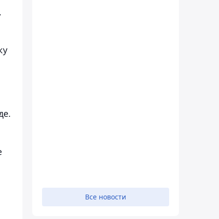
,
ку
де.
е
Все новости