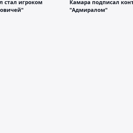
л стал игроком
Камара подписал конт
новичей"
"Адмиралом"