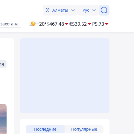
Алматы
Рус
+20°
$
467.48
€
539.52
₽
5.73
азахстана
ия
Последние
Популярные