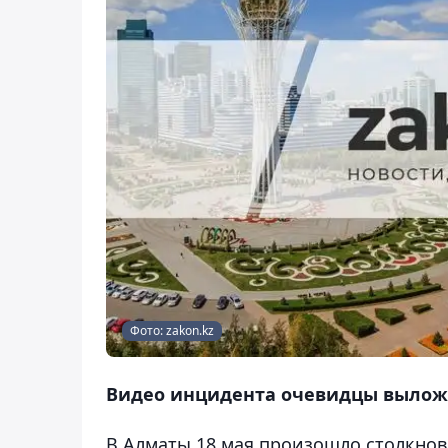
Фото: zakon.kz
Видео инцидента очевидцы вылож
В Алматы 18 мая произошло столкнове