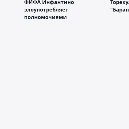
ФИФА Инфантино
Тореку
злоупотребляет
"Бара
полномочиями