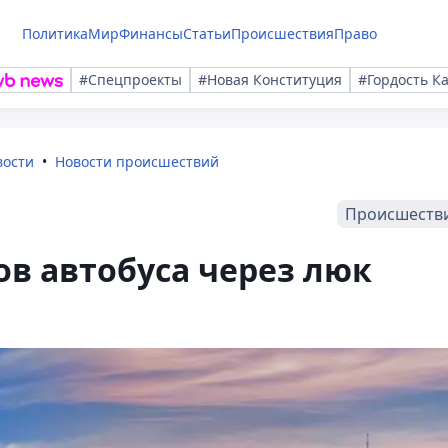
Политика
Мир
Финансы
Статьи
Происшествия
Право
#Спецпроекты
#Новая Конституция
#Гордость К
вости
Новости происшествий
Происшеств
в автобуса через люк