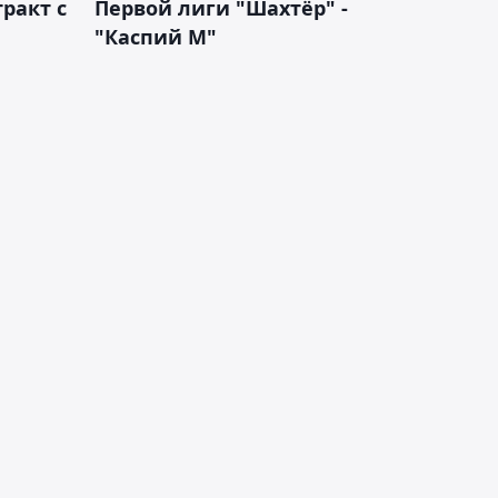
ракт с
Первой лиги "Шахтёр" -
"Каспий М"