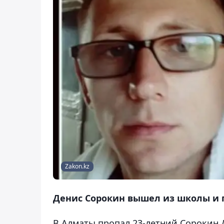
Zakon.kz
Денис Сорокин вышел из школы и п
В Алматы пропал 23-летний Сорокин 