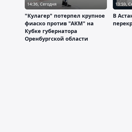
14:36, Сегодня
13:59, 
"Кулагер" потерпел крупное
В Аста
фиаско против "АКМ" на
перек
Кубке губернатора
Оренбургской области