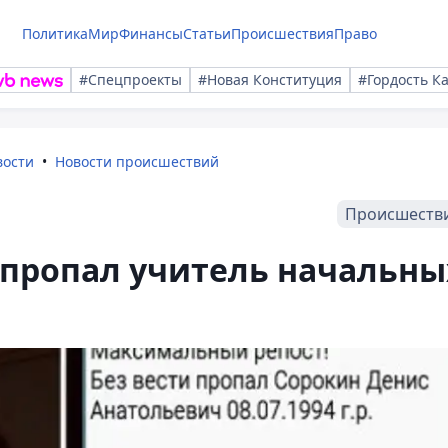
Политика
Мир
Финансы
Статьи
Происшествия
Право
#Спецпроекты
#Новая Конституция
#Гордость К
вости
Новости происшествий
Происшеств
 пропал учитель начальны