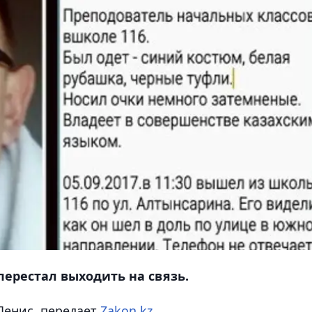
ерестал выходить на связь.
Денис
, передает
Zakon.kz
.