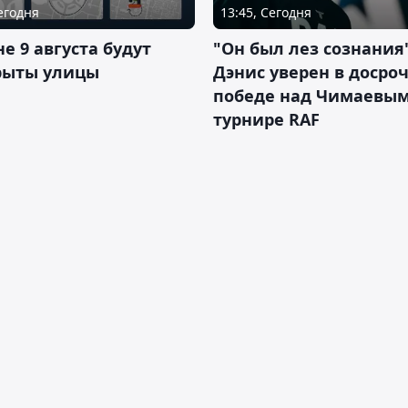
Сегодня
13:45, Сегодня
не 9 августа будут
"Он был лез сознания"
рыты улицы
Дэнис уверен в досро
победе над Чимаевым
турнире RAF