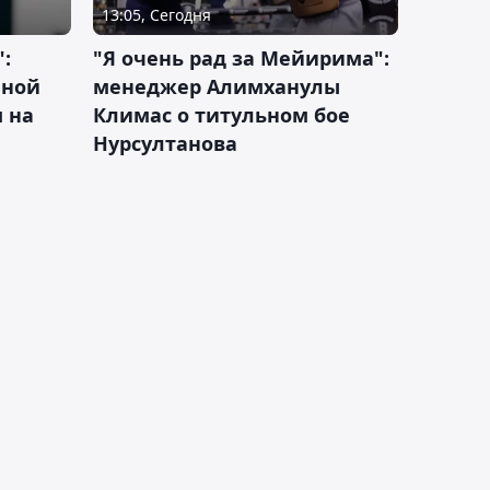
13:05, Сегодня
:
"Я очень рад за Мейирима":
чной
менеджер Алимханулы
 на
Климас о титульном бое
Нурсултанова