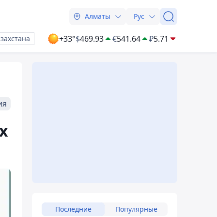
Алматы
Рус
+33°
$
469.93
€
541.64
₽
5.71
азахстана
ия
х
Последние
Популярные