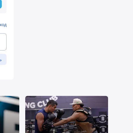
ход
ь