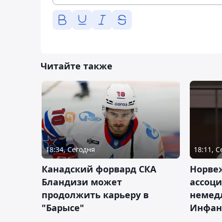
Читайте также
18:34, Сегодня
18:11, 
Канадский форвард СКА
Норве
Бландизи может
ассоци
продолжить карьеру в
немед
"Барысе"
Инфан