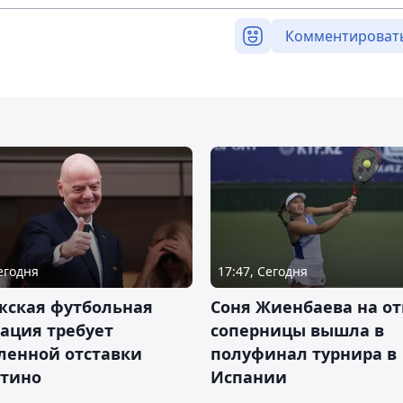
Комментироват
Сегодня
17:47, Сегодня
жская футбольная
Соня Жиенбаева на от
ация требует
соперницы вышла в
ленной отставки
полуфинал турнира в
тино
Испании