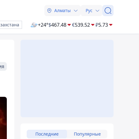
Алматы
Рус
+24°
$
467.48
€
539.52
₽
5.73
азахстана
ия
Последние
Популярные