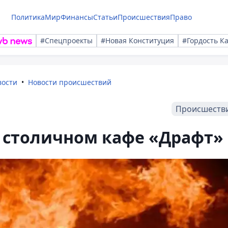
Политика
Мир
Финансы
Статьи
Происшествия
Право
#Спецпроекты
#Новая Конституция
#Гордость К
вости
Новости происшествий
Происшеств
 столичном кафе «Драфт»