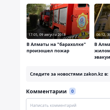
17:05, 09 августа 2018
06:12, 
В Алматы на "барахолке"
В Алма
произошел пожар
жилом
эвакуи
Следите за новостями zakon.kz в:
Комментарии
0