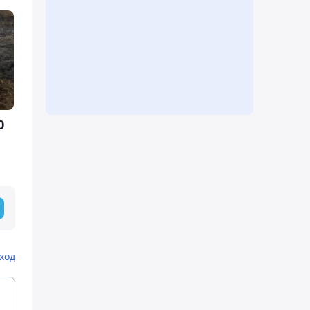
0
ход