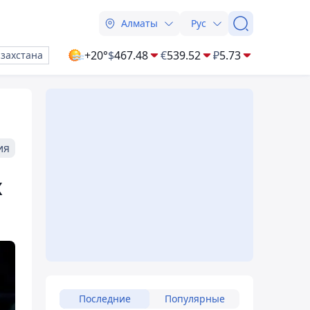
Алматы
Рус
+20°
$
467.48
€
539.52
₽
5.73
азахстана
ия
х
Последние
Популярные