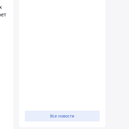
х
ает
Все новости