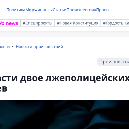
Политика
Мир
Финансы
Статьи
Происшествия
Право
#Спецпроекты
#Новая Конституция
#Гордость К
вости
Новости происшествий
Происшеств
асти двое лжеполицейски
ев