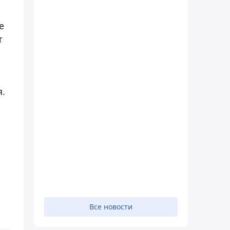
е
т
я.
Все новости