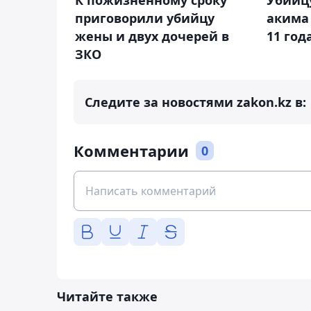
К пожизненному сроку
Убийцу
приговорили убийцу
акима
жены и двух дочерей в
11 го
ЗКО
Следите за новостями zakon.kz в:
Комментарии
0
Читайте также