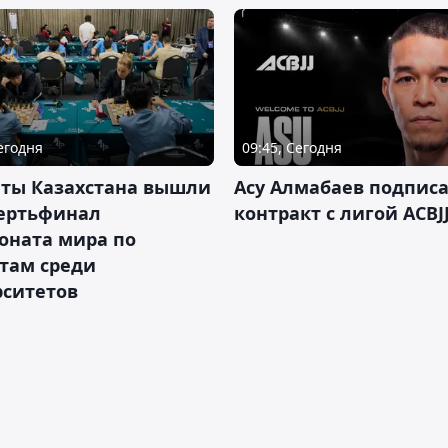
Сегодня
09:45, Сегодня
нты Казахстана вышли
Асу Алмабаев подпис
вертьфинал
контракт с лигой ACBJ
оната мира по
там среди
рситетов