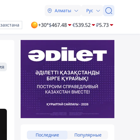
Алматы
Рус
+30°
$
467.48
€
539.52
₽
5.73
азахстана
ия
Последние
Популярные