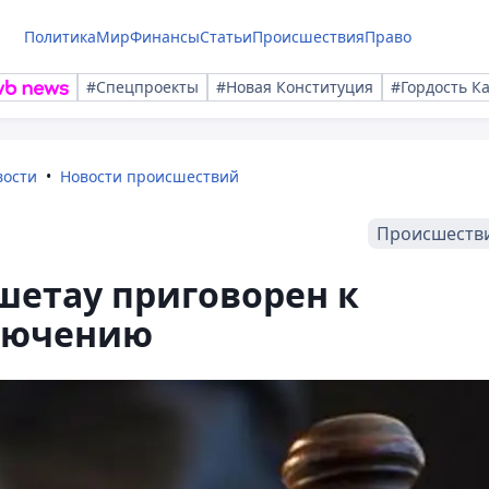
Политика
Мир
Финансы
Статьи
Происшествия
Право
#Спецпроекты
#Новая Конституция
#Гордость К
вости
Новости происшествий
Происшеств
шетау приговорен к
лючению