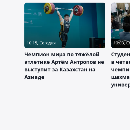
10:15, Сегодня
10:03, 
Чемпион мира по тяжёлой
Студе
атлетике Артём Антропов не
в чет
выступит за Казахстан на
чемпи
Азиаде
шахма
униве