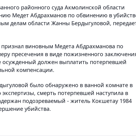
анного районного суда Акмолинской области
нию Медет Абдрахманов по обвинению в убийств
вным делам области Жанны Бердыгуловой,
передае
д признал виновным Медета Абдрахманова по
л меру пресечения в виде пожизненного заключени
ге осужденный должен выплатить потерпевшей
льной компенсации.
дыгуловой было обнаружено в ванной комнате в
экспертизы, смерть потерпевшей наступила в
задержан подозреваемый - житель Кокшетау 1984
вершение убийства.