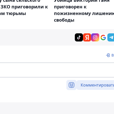
 сына сельского
Убийца Виктории Ганя
 ЗКО приговорили к
приговорен к
дам тюрьмы
пожизненному лишени
свободы
В
Комментироват