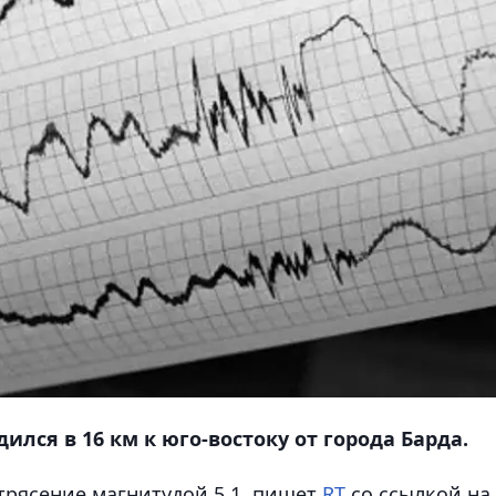
лся в 16 км к юго-востоку от города Барда.
рясение магнитудой 5,1
, пишет
RT
со ссылкой на