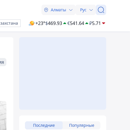
Алматы
Рус
+23°
$
469.93
€
541.64
₽
5.71
азахстана
ия
Последние
Популярные