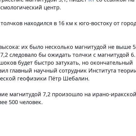
смологический центр.
толчков находился в 16 км к юго-востоку от горо
высока: их было несколько магнитудой не выше 5
7,2 следовало бы ожидать толчки с магнитудой 6.
ршоков будет быстро затухать, но окончательный
явил главный научный сотрудник Института теори
ческой геофизики Пётр Шебалин.
ние магнитудой 7,2 произошло на ирано-иракско
ее 500 человек.