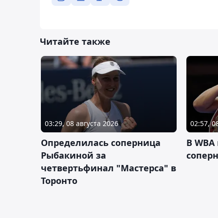
Читайте также
03:29, 08 августа 2026
02:57, 0
Определилась соперница
В WBA
Рыбакиной за
соперн
четвертьфинал "Мастерса" в
Торонто