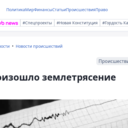
Политика
Мир
Финансы
Статьи
Происшествия
Право
#Спецпроекты
#Новая Конституция
#Гордость К
вости
Новости происшествий
Происшеств
оизошло землетрясение