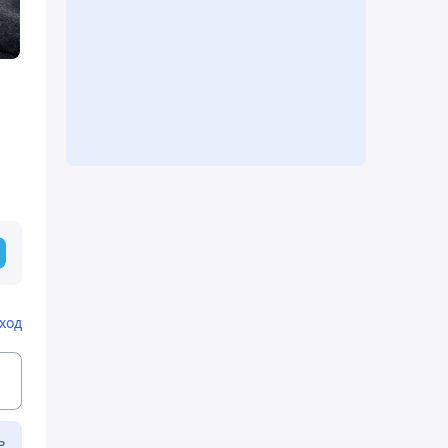
ход
ь