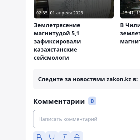
02:35, 01 апреля 2023
15:41, 
Землетрясение
В Чил
магнитудой 5,1
земле
зафиксировали
магнит
казахстанские
сейсмологи
Следите за новостями zakon.kz в:
Комментарии
0