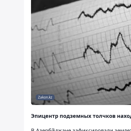
Zakon.kz
Эпицентр подземных толчков находи
В Азербйджане зафиксировали землет