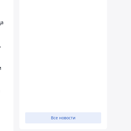
да
,
и
й
Все новости