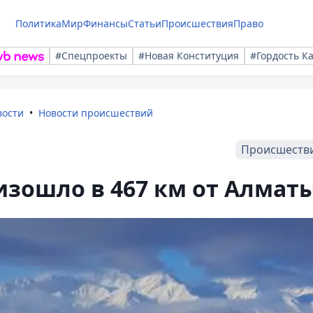
Политика
Мир
Финансы
Статьи
Происшествия
Право
#Спецпроекты
#Новая Конституция
#Гордость К
вости
Новости происшествий
Происшеств
зошло в 467 км от Алмат