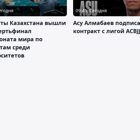
Сегодня
09:45, Сегодня
нты Казахстана вышли
Асу Алмабаев подпис
вертьфинал
контракт с лигой ACBJ
оната мира по
там среди
рситетов