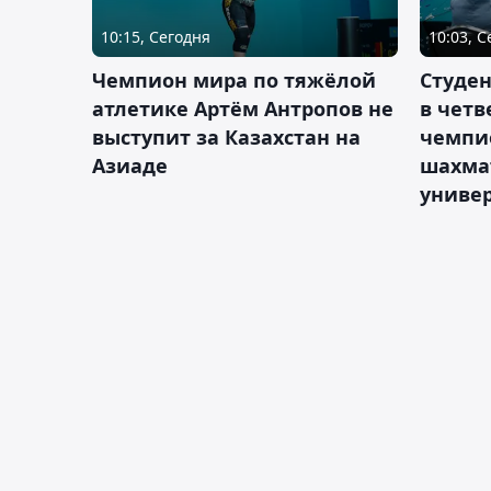
10:15, Сегодня
10:03, 
Чемпион мира по тяжёлой
Студе
атлетике Артём Антропов не
в чет
выступит за Казахстан на
чемпи
Азиаде
шахма
униве