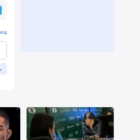
ход
ь