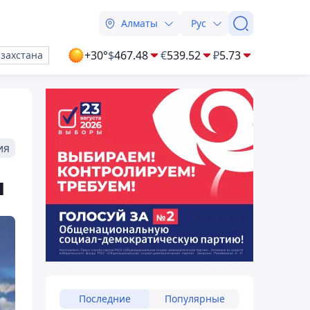
Алматы
Рус
+30°
$
467.48
€
539.52
₽
5.73
азахстана
ия
ы
Последние
Популярные