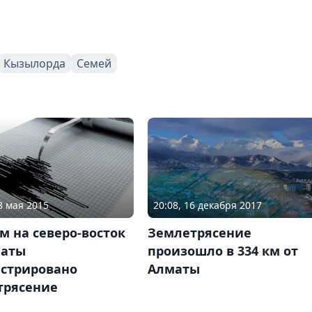
Кызылорда
Семей
8 мая 2015
20:08, 16 декабря 2017
км на северо-восток
Землетрясение
маты
произошло в 334 км от
истрировано
Алматы
трясение