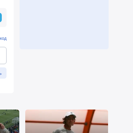
ход
ь