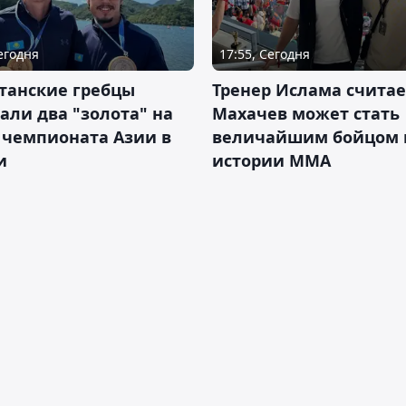
Сегодня
17:55, Сегодня
танские гребцы
Тренер Ислама считае
али два "золота" на
Махачев может стать
 чемпионата Азии в
величайшим бойцом 
и
истории ММА