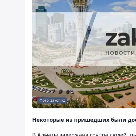
Фото: zakon.kz
Некоторые из пришедших были дос
В Алматы задержана группа людей, п