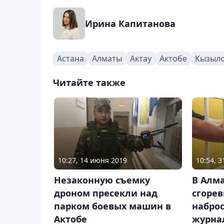
Ирина Капитанова
Астана
Алматы
Актау
Актобе
Кызыл
Читайте также
10:27, 14 июня 2019
10:54, 3
Незаконную съемку
В Алм
дроном пресекли над
сгорев
парком боевых машин в
наброс
Актобе
журна