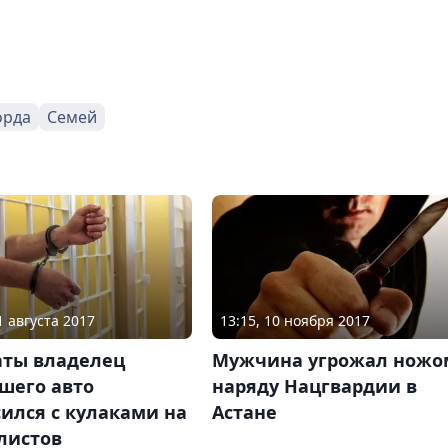
орда
Семей
1 августа 2017
13:15, 10 ноября 2017
аты владелец
Мужчина угрожал ножо
шего авто
наряду Нацгвардии в
ился с кулаками на
Астане
листов