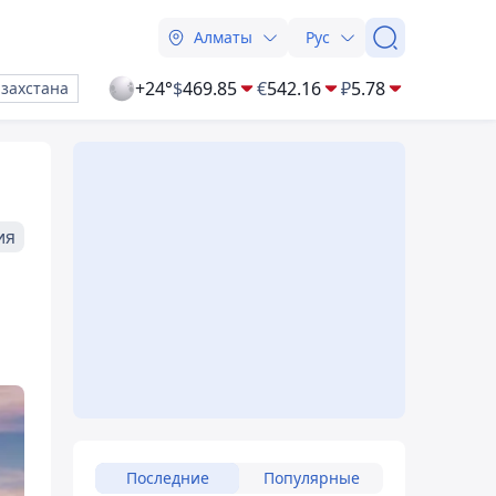
Алматы
Рус
+24°
$
469.85
€
542.16
₽
5.78
азахстана
ия
Последние
Популярные