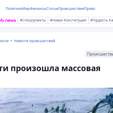
Политика
Мир
Финансы
Статьи
Происшествия
Право
#Спецпроекты
#Новая Конституция
#Гордость К
вости
Новости происшествий
Происшеств
ти произошла массовая