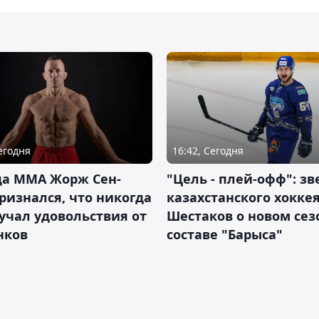
Сегодня
16:42, Сегодня
да ММА Жорж Сен-
"Цель - плей-офф": зв
ризнался, что никогда
казахстанского хокке
учал удовольствия от
Шестаков о новом сез
нков
составе "Барыса"