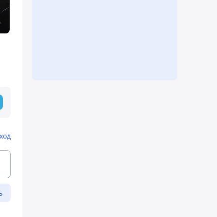
ход
ь