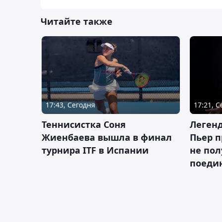
Читайте также
17:43, Сегодня
17:21, 
Теннисистка Соня
Леген
Жиенбаева вышла в финал
Пьер п
турнира ITF в Испании
не пол
поеди