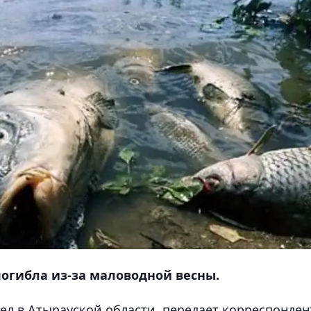
огибла из-за маловодной весны.
ел в Атырауской области
, передает корреспонден