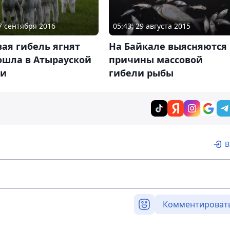
27 сентября 2016
05:43, 29 августа 2015
ая гибель ягнят
На Байкале выясняются
ошла в Атырауской
причины массовой
ти
гибели рыбы
В
Комментироват