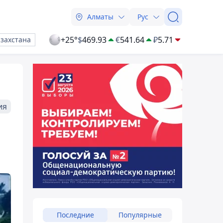
Алматы
Рус
+25°
$
469.93
€
541.64
₽
5.71
азахстана
ия
Последние
Популярные