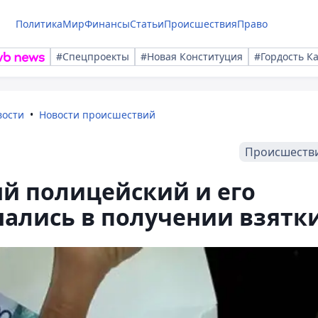
Политика
Мир
Финансы
Статьи
Происшествия
Право
#Спецпроекты
#Новая Конституция
#Гордость К
вости
Новости происшествий
Происшеств
й полицейский и его
ались в получении взятк