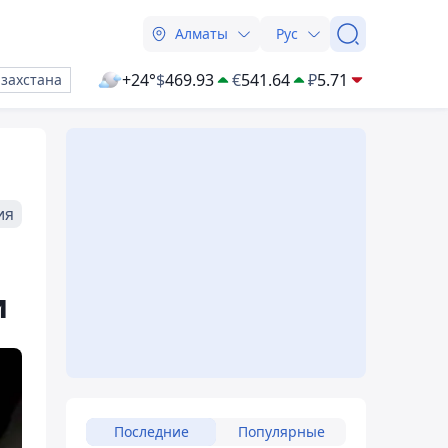
Алматы
Рус
+24°
$
469.93
€
541.64
₽
5.71
азахстана
ия
и
Последние
Популярные