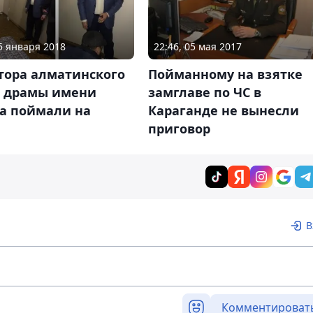
05 января 2018
22:46, 05 мая 2017
тора алматинского
Пойманному на взятке
а драмы имени
замглаве по ЧС в
ва поймали на
Караганде не вынесли
е
приговор
В
Комментироват