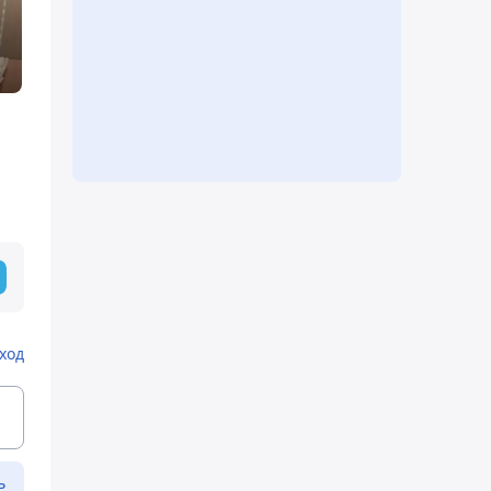
ход
ь