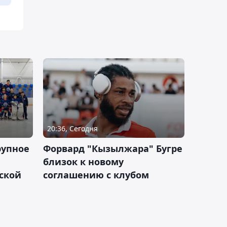
20:36, Сегодня
рупное
Форвард "Кызылжара" Бугре
близок к новому
ской
соглашению с клубом