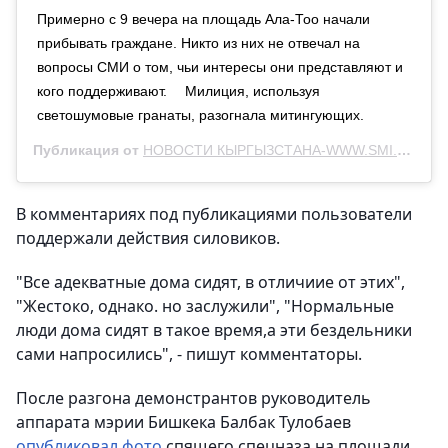
Примерно с 9 вечера на площадь Ала-Тоо начали
прибывать граждане. Никто из них не отвечал на
вопросы СМИ о том, чьи интересы они представляют и
кого поддерживают. ⠀ Милиция, используя
светошумовые гранаты, разогнала митингующих.
Публикация от
НОВОСТИ КЫРГЫЗСТАНА-WWW.SMI.KG
(@n
В комментариях под публикациями пользователи
поддержали действия силовиков.
"Все адекватные дома сидят, в отличиие от этих",
"Жестоко, однако. но заслужили", "Нормальные
люди дома сидят в такое время,а эти бездельники
сами напросились", - пишут комментаторы.
После разгона демонстрантов руководитель
аппарата мэрии Бишкека Балбак Тулобаев
опубликовал фото
спящего спецназа на площади.