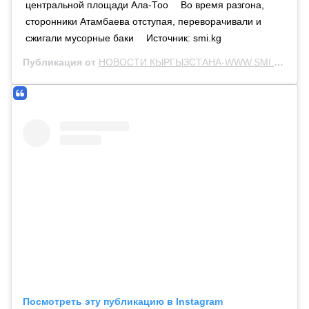
центральной площади Ала-Тоо ⠀ Во время разгона,
сторонники Атамбаева отступая, переворачивали и
сжигали мусорные баки ⠀ Источник: smi.kg
Публикация от
НОВОСТИ КЫРГЫЗСТАНА-WWW.SMI.KG
(@n
Посмотреть эту публикацию в Instagram