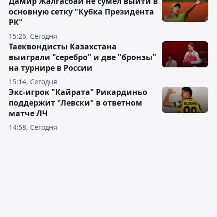
Дамир Жалгасбай не сумел выйти в
основную сетку "Кубка Президента
РК"
15:26, Сегодня
Таеквондисты Казахстана
выиграли "серебро" и две "бронзы"
на турнире в России
15:14, Сегодня
Экс-игрок "Кайрата" Рикардиньо
поддержит "Левски" в ответном
матче ЛЧ
14:58, Сегодня