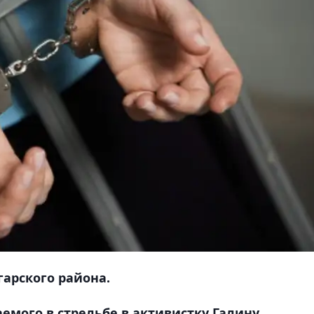
гарского района.
мого в стрельбе в активистку Галину