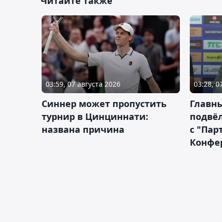
Читайте также
03:59, 07 августа 2026
03:28, 0
Синнер может пропустить
Главны
турнир в Цинциннати:
подвёл
названа причина
с "Пар
Конфе