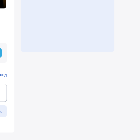
ход
ь