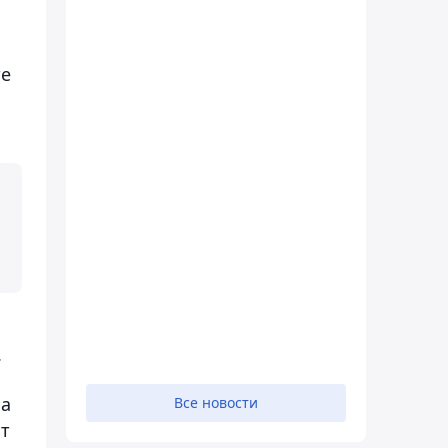
те
.
на
Все новости
нт