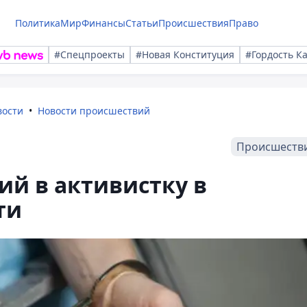
Политика
Мир
Финансы
Статьи
Происшествия
Право
#Спецпроекты
#Новая Конституция
#Гордость К
вости
Новости происшествий
Происшеств
й в активистку в
ти