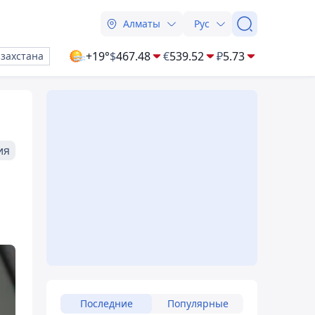
Алматы
Рус
+19°
$
467.48
€
539.52
₽
5.73
азахстана
ия
Последние
Популярные