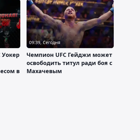
09:39, Сегодня
 Уокер
Чемпион UFC Гейджи может
освободить титул ради боя с
есом в
Махачевым