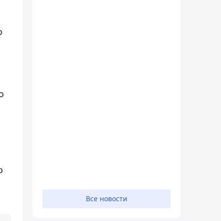
о
о
о
Все новости