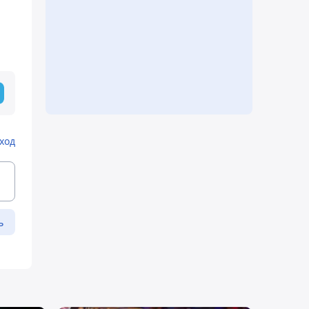
ход
ь