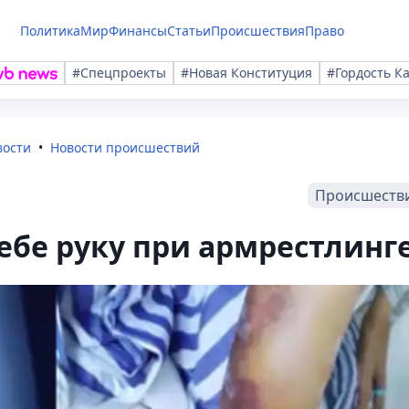
Политика
Мир
Финансы
Статьи
Происшествия
Право
#Спецпроекты
#Новая Конституция
#Гордость К
вости
Новости происшествий
Происшеств
ебе руку при армрестлинг