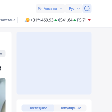
Алматы
Рус
+31°
$
469.93
€
541.64
₽
5.71
азахстана
ия
е
Последние
Популярные