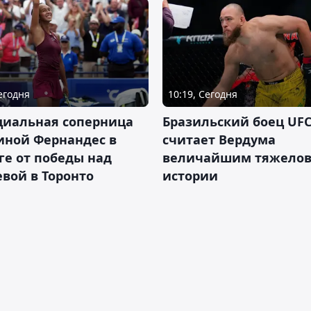
Сегодня
10:19, Сегодня
циальная соперница
Бразильский боец UFC
иной Фернандес в
считает Вердума
ге от победы над
величайшим тяжелов
вой в Торонто
истории