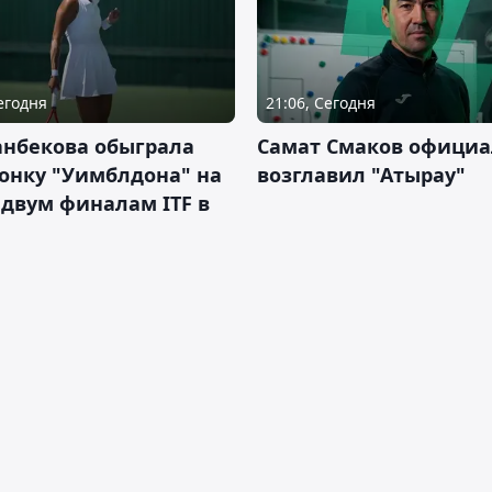
Сегодня
21:06, Сегодня
анбекова обыграла
Самат Смаков официа
онку "Уимблдона" на
возглавил "Атырау"
 двум финалам ITF в