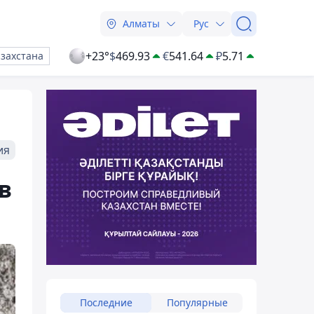
Алматы
Рус
+23°
$
469.93
€
541.64
₽
5.71
азахстана
ия
в
Последние
Популярные