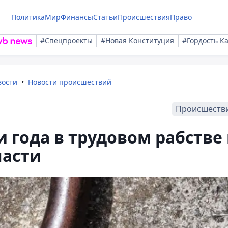
Политика
Мир
Финансы
Статьи
Происшествия
Право
#Спецпроекты
#Новая Конституция
#Гордость К
вости
Новости происшествий
Происшеств
 года в трудовом рабстве 
ласти