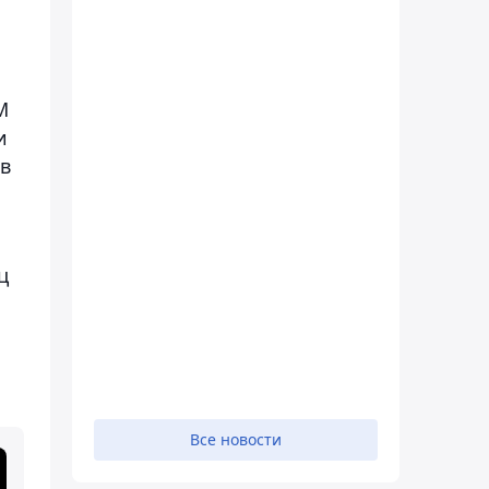
М
и
в
ц
Все новости