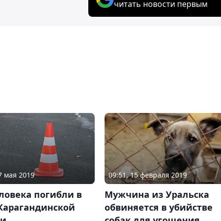
читать новости первым
7 мая 2019
09:51, 15 февраля 2019
ловека погибли в
Мужчина из Уральска
 Карагандинской
обвиняется в убийстве
ти
собак для угощения