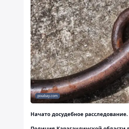
pixabay.com
Начато досудебное расследование.
Полиция Карагандинской области в