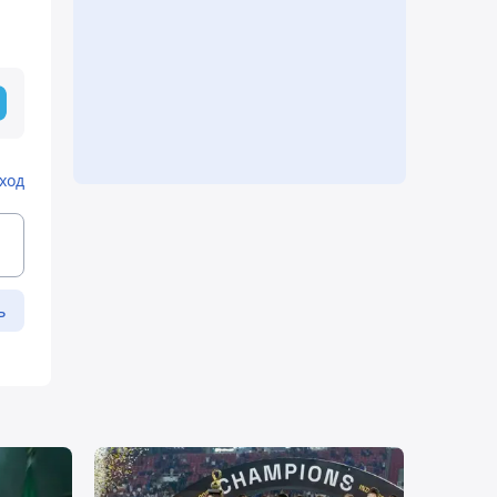
ход
ь