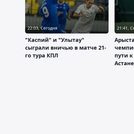
22:03, Сегодня
21:41, 
"Каспий" и "Улытау"
Арыст
сыграли вничью в матче 21-
чемпи
го тура КПЛ
пути к
Астане