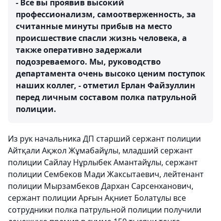
- Все вы проявив высокий
профессионализм, самоотверженность, за
считанные минуты прибыв на место
происшествие спасли жизнь человека, а
также оперативно задержали
подозреваемого. Мы, руководство
департамента очень высоко ценим поступок
наших коллег, - отметил Ерлан Файзуллин
перед личным составом полка патрульной
полиции.
Из рук начальника ДП старший сержант полиции
Айтқали Ақжол Жұмабайұлы, младший сержант
полиции Сайлау Нұрлыбек Амантайұлы, сержант
полиции Сембеков Мади Жаксытаевич, лейтенант
полиции Мырзамбеков Дархан Сарсенханович,
сержант полиции Арғын Ақниет Болатұлы все
сотрудники полка патрульной полиции получили