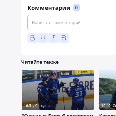
Комментарии
0
Читайте также
16:51, Сегодня
16:49, 
"Снежные Барсы" потерпели
Казахс