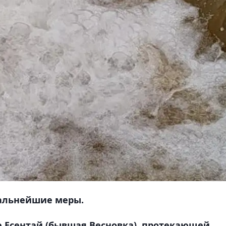
дальнейшие меры.
 Есентай (бывшая Весновка). протекающей