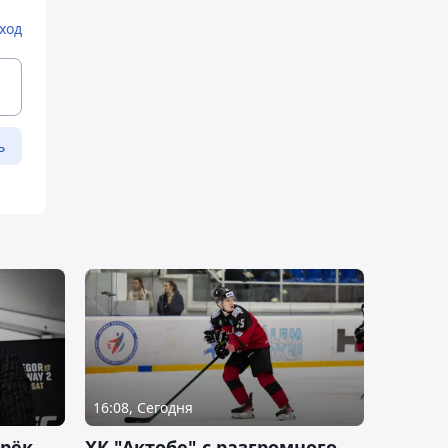
ход
ь
16:08, Сегодня
дрёк
ХК "Актобе" с разгромного