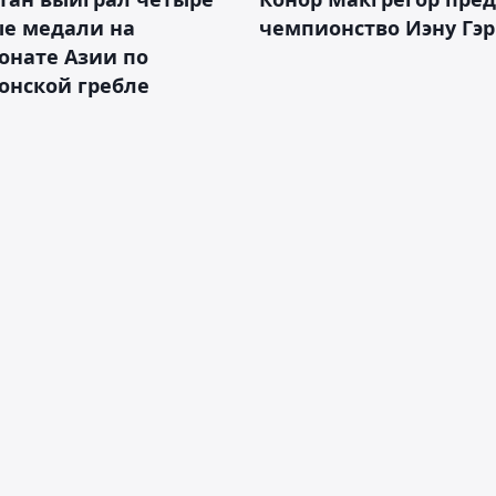
ые медали на
чемпионство Иэну Гэ
онате Азии по
онской гребле