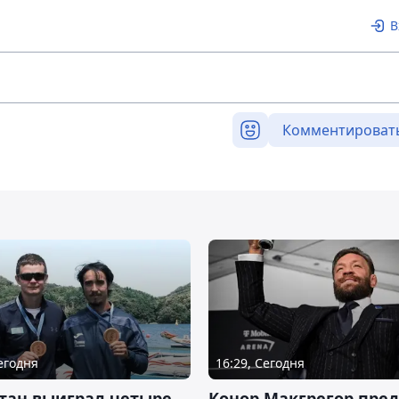
В
Комментироват
Сегодня
16:29, Сегодня
тан выиграл четыре
Конор Макгрегор пре