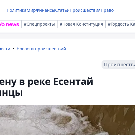
Политика
Мир
Финансы
Статьи
Происшествия
Право
#Спецпроекты
#Новая Конституция
#Гордость К
вости
Новости происшествий
Происшеств
ну в реке Есентай
инцы