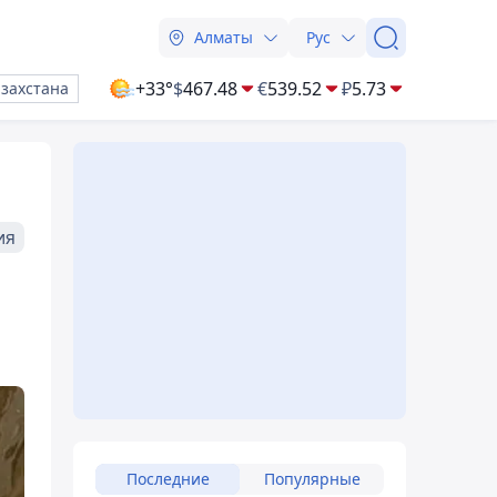
Алматы
Рус
+33°
$
467.48
€
539.52
₽
5.73
азахстана
ия
Последние
Популярные