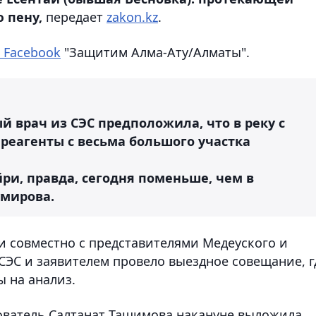
 пену,
передает
zakon.kz
.
 Facebook
"Защитим Алма-Ату/Алматы".
ый врач из СЭС предположила, что в реку с
реагенты с весьма большого участка
йри, правда, сегодня поменьше, чем в
умирова.
и совместно с представителями Медеуского и
СЭС и заявителем провело выездное совещание, г
 на анализ.
ователь Салтанат Ташимова накануне выложила