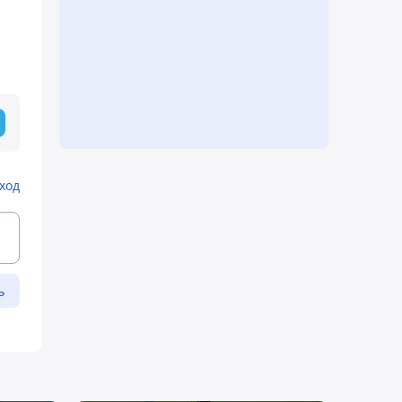
ход
ь