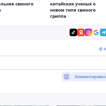
ельнее свиного
китайских ученых о
а
новом типе свиного
гриппа
В
Комментироват