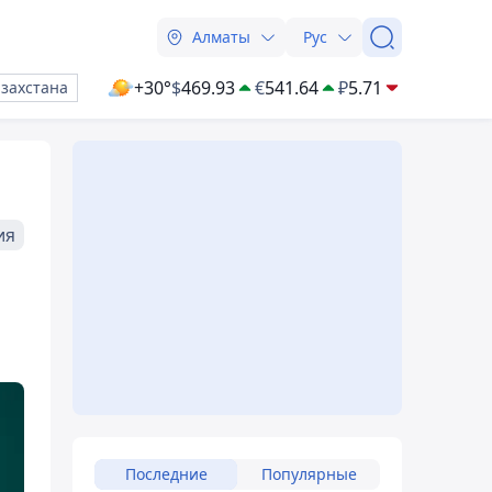
Алматы
Рус
+30°
$
469.93
€
541.64
₽
5.71
азахстана
ия
Последние
Популярные