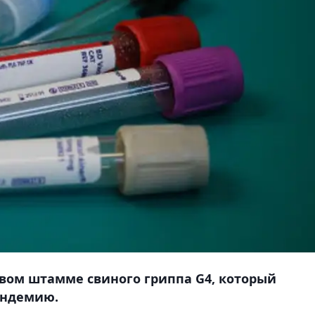
овом штамме свиного гриппа G4, который
андемию.