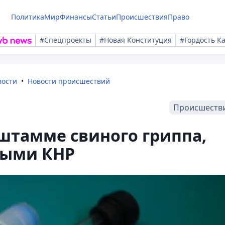
Политика
Мир
Финансы
Статьи
Происшествия
Право
#Спецпроекты
#Новая Конституция
#Гордость К
вости
Новости происшествий
Происшеств
 штамме свиного гриппа,
ными КНР