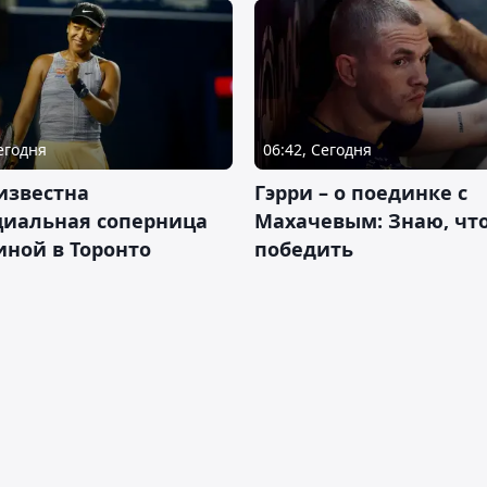
Сегодня
06:42, Сегодня
известна
Гэрри – о поединке с
циальная соперница
Махачевым: Знаю, что
ной в Торонто
победить