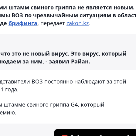
и штамм свиного гриппа не является новым.
ммы ВОЗ по чрезвычайным ситуациям в облас
оде
брифинга
,
передает
zakon.kz
.
что это не новый вирус. Это вирус, который
юдаем за ним, - заявил Райан.
дставители ВОЗ постоянно наблюдают за этой
1 года.
ом штамме свиного гриппа G4, который
демию.