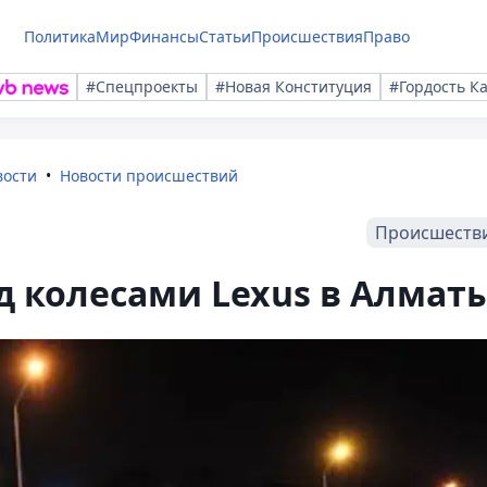
Политика
Мир
Финансы
Статьи
Происшествия
Право
#Спецпроекты
#Новая Конституция
#Гордость К
вости
Новости происшествий
Происшеств
д колесами Lexus в Алмат