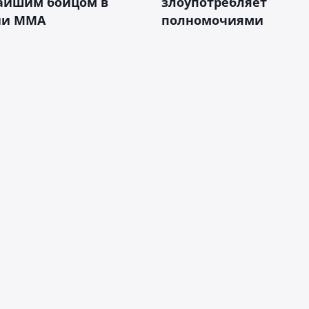
айшим бойцом в
злоупотребляет
ии ММА
полномочиями