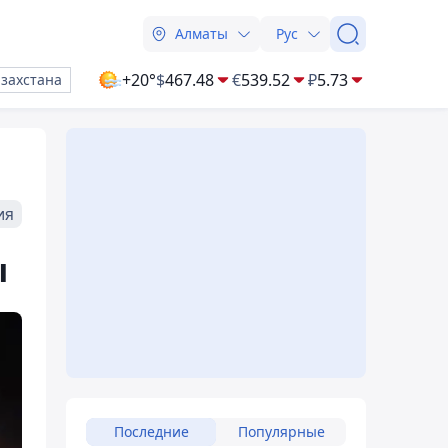
Алматы
Рус
+20°
$
467.48
€
539.52
₽
5.73
азахстана
ия
ы
Последние
Популярные