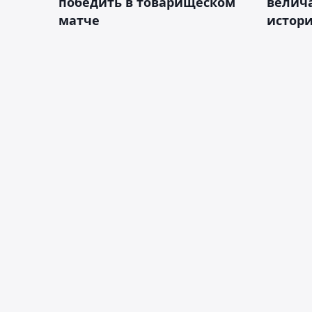
победить в товарищеском
велич
матче
истор