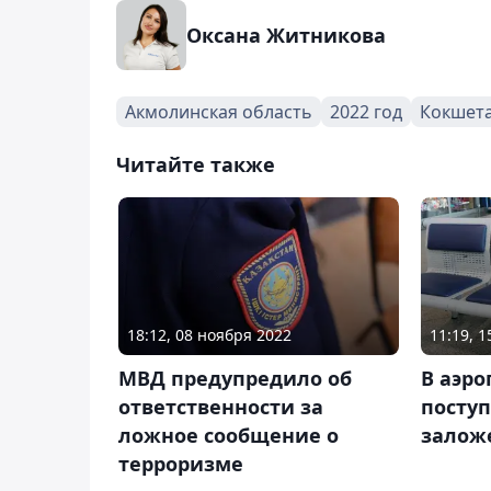
Оксана Житникова
Акмолинская область
2022 год
Кокшет
Читайте также
18:12, 08 ноября 2022
11:19, 
МВД предупредило об
В аэр
ответственности за
посту
ложное сообщение о
залож
терроризме