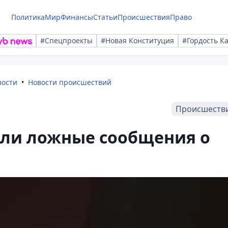
Политика
Мир
Финансы
Статьи
Происшествия
Право
#Спецпроекты
#Новая Конституция
#Гордость К
вости
Новости происшествий
Происшеств
или ложные сообщения о