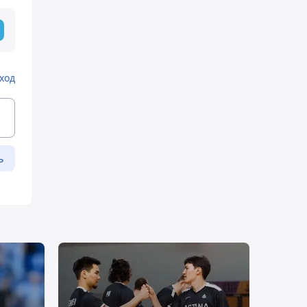
ход
ь