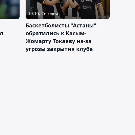
19:10, Сегодня
ч
Баскетболисты "Астаны"
л
обратились к Касым-
Жомарту Токаеву из-за
угрозы закрытия клуба