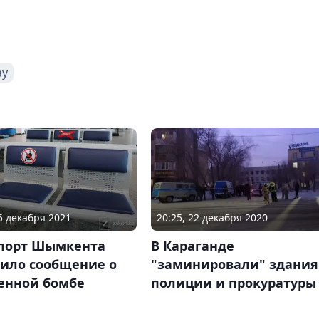
ау
15 декабря 2021
20:25, 22 декабря 2020
опорт Шымкента
В Караганде
пило сообщение о
"заминировали" здания
енной бомбе
полиции и прокуратуры