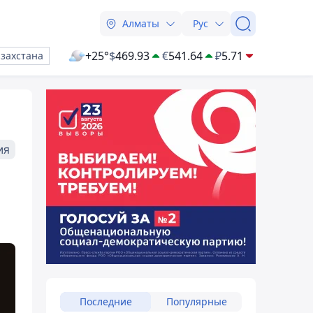
Алматы
Рус
+25°
$
469.93
€
541.64
₽
5.71
азахстана
ия
Последние
Популярные