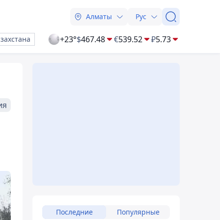
Алматы
Рус
+23°
$
467.48
€
539.52
₽
5.73
азахстана
ия
Последние
Популярные