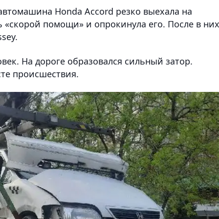
автомашина Honda Accord резко выехала на
ь «скорой помощи» и опрокинула его. После в ни
sey.
овек. На дороге образовался сильный затор.
сте происшествия.