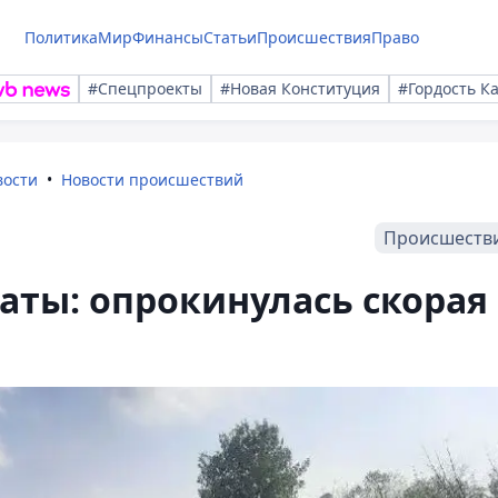
Политика
Мир
Финансы
Статьи
Происшествия
Право
#Спецпроекты
#Новая Конституция
#Гордость К
вости
Новости происшествий
Происшеств
аты: опрокинулась скорая