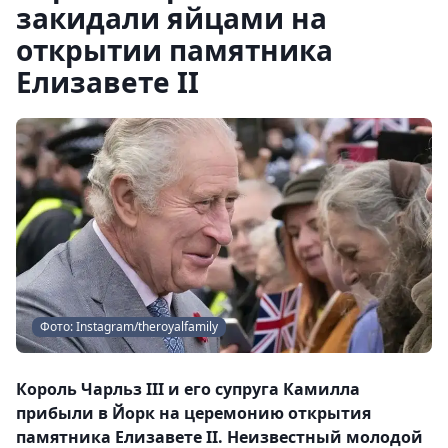
закидали яйцами на
открытии памятника
Елизавете II
Фото: Instagram/theroyalfamily
Король Чарльз III и его супруга Камилла
прибыли в Йорк на церемонию открытия
памятника Елизавете II. Неизвестный молодой