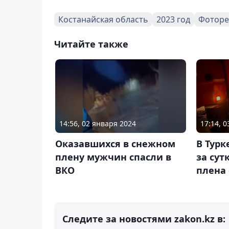
Костанайская область
2023 год
Фоторе
Читайте также
17:14, 
14:56, 02 января 2024
В Турк
Оказавшихся в снежном
за сут
плену мужчин спасли в
плена 
ВКО
Следите за новостями zakon.kz в: