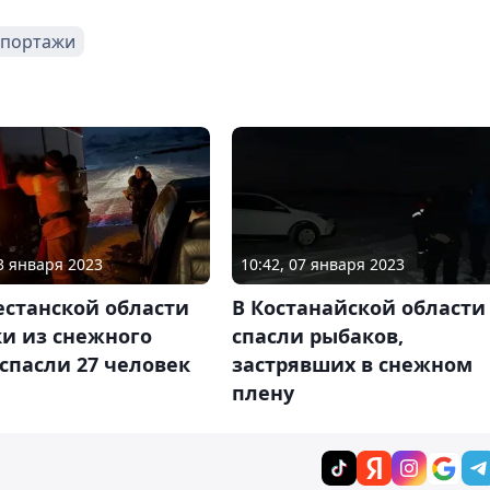
портажи
03 января 2023
10:42, 07 января 2023
естанской области
В Костанайской области
ки из снежного
спасли рыбаков,
спасли 27 человек
застрявших в снежном
плену