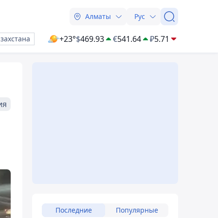
Алматы
Рус
+23°
$
469.93
€
541.64
₽
5.71
азахстана
ия
Последние
Популярные