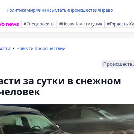
Политика
Мир
Финансы
Статьи
Происшествия
Право
#Спецпроекты
#Новая Конституция
#Гордость К
вости
Новости происшествий
Происшеств
асти за сутки в снежном
 человек