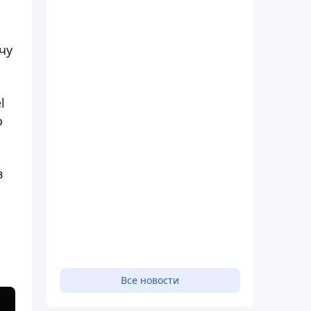
чу
l
о
в
Все новости