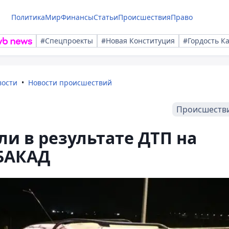
Политика
Мир
Финансы
Статьи
Происшествия
Право
#Спецпроекты
#Новая Конституция
#Гордость К
вости
Новости происшествий
Происшеств
ли в результате ДТП на
 БАКАД