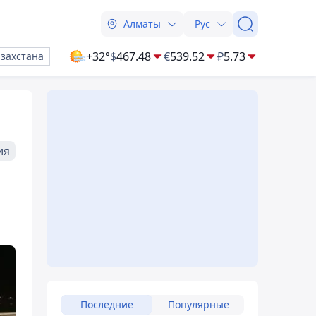
Алматы
Рус
+32°
$
467.48
€
539.52
₽
5.73
азахстана
ия
Последние
Популярные