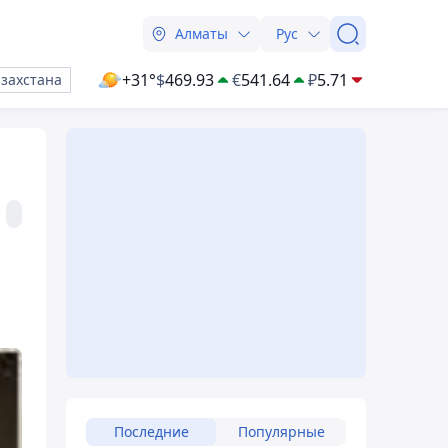
Алматы
Рус
+31°
$
469.93
€
541.64
₽
5.71
азахстана
Последние
Популярные