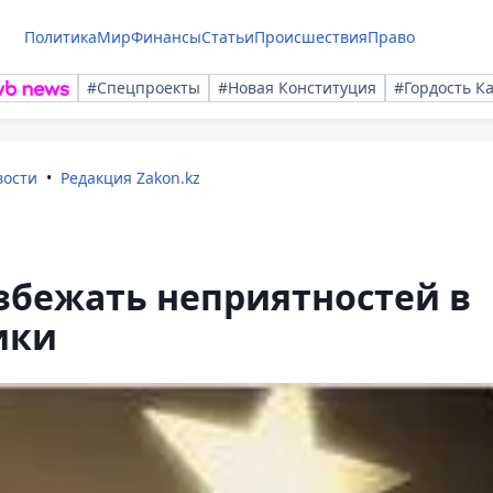
Политика
Мир
Финансы
Статьи
Происшествия
Право
#Спецпроекты
#Новая Конституция
#Гордость К
вости
Редакция Zakon.kz
избежать неприятностей в
ики