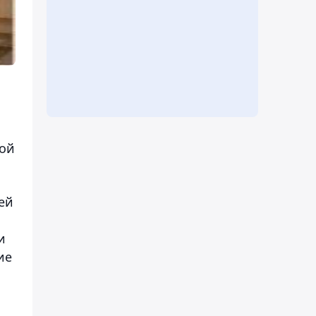
кой
ей
и
ие