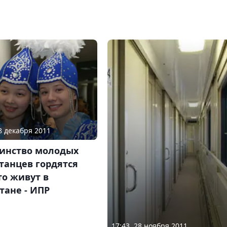
08 декабря 2011
инство молодых
танцев гордятся
то живут в
тане - ИПР
17:43, 28 ноября 2011