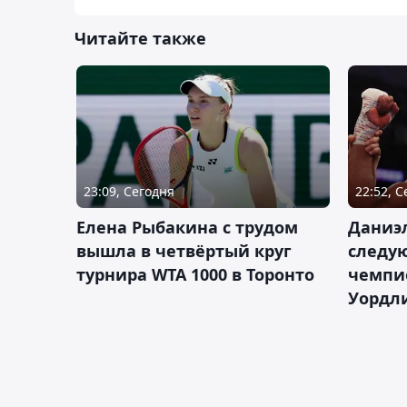
Читайте также
23:09, Сегодня
22:52, 
Елена Рыбакина с трудом
Даниэ
вышла в четвёртый круг
следую
турнира WTA 1000 в Торонто
чемпио
Уордл