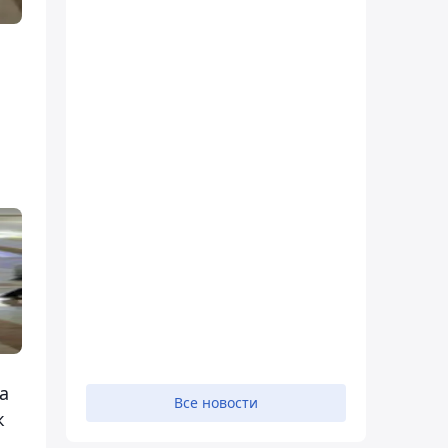
а
Все новости
к