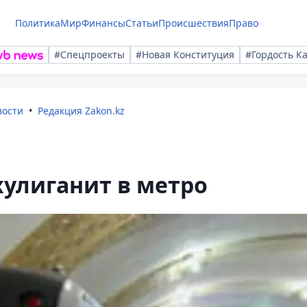
Политика
Мир
Финансы
Статьи
Происшествия
Право
#Спецпроекты
#Новая Конституция
#Гордость К
вости
Редакция Zakon.kz
улиганит в метро