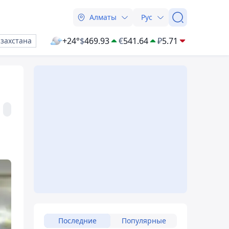
Алматы
Рус
+24°
$
469.93
€
541.64
₽
5.71
азахстана
Последние
Популярные