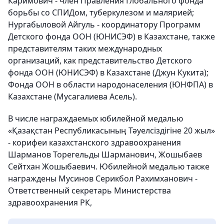
Каримович - член Правления Глобального фонда
борьбы со СПИДом, туберкулезом и малярией;
Нургабыловой Айгуль - координатору Программ
Детского фонда ООН (ЮНИСЭФ) в Казахстане, также
представителям таких международных
организаций, как представительство Детского
фонда ООН (ЮНИСЭФ) в Казахстане (Джун Кукита);
Фонда ООН в области народонаселения (ЮНФПА) в
Казахстане (Мусагалиева Асель).
В числе награждаемых юбилейной медалью
«Қазақстан Республикасының Тәуелсіздігіне 20 жыл»
- корифеи казахстанского здравоохранения
Шарманов Торегельды Шарманович, Жошыбаев
Сейтхан Жошыбаевич. Юбилейной медалью также
награждены Мусинов Серикбол Рахимханович -
Ответственный секретарь Министерства
здравоохранения РК,