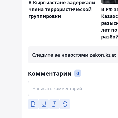
В Кыргызстане задержали
члена террористической
В РФ 
группировки
Казахс
разыск
лет по
разбо
Следите за новостями zakon.kz в:
Комментарии
0