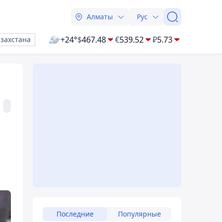
Алматы
Рус
+24°
$
467.48
€
539.52
₽
5.73
азахстана
Последние
Популярные