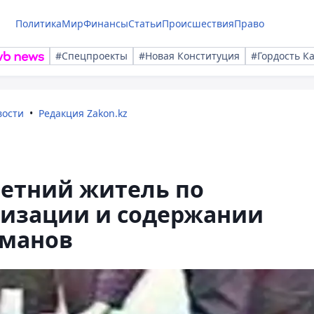
Политика
Мир
Финансы
Статьи
Происшествия
Право
#Спецпроекты
#Новая Конституция
#Гордость К
вости
Редакция Zakon.kz
летний житель по
низации и содержании
оманов