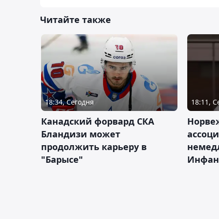
Читайте также
18:34, Сегодня
18:11, 
Канадский форвард СКА
Норве
Бландизи может
ассоци
продолжить карьеру в
немед
"Барысе"
Инфан