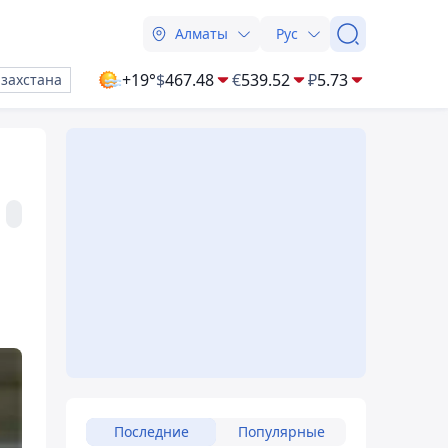
Алматы
Рус
+19°
$
467.48
€
539.52
₽
5.73
азахстана
Последние
Популярные