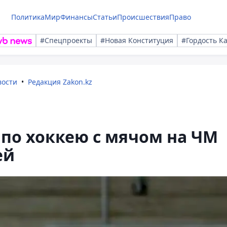
Политика
Мир
Финансы
Статьи
Происшествия
Право
#Спецпроекты
#Новая Конституция
#Гордость К
вости
Редакция Zakon.kz
 по хоккею с мячом на ЧМ
ей