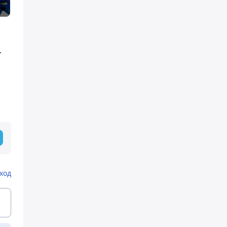
т
ход