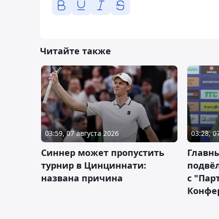
Читайте также
03:59, 07 августа 2026
03:28, 0
Синнер может пропустить
Главны
турнир в Цинциннати:
подвёл
названа причина
с "Пар
Конфе