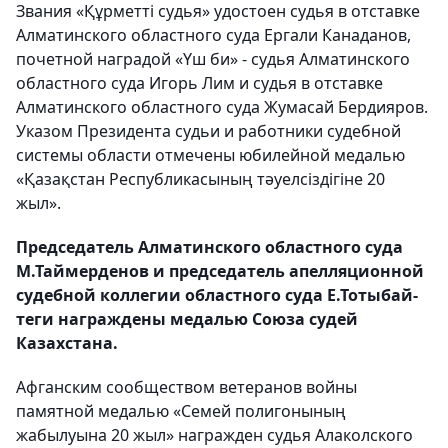
Звания «Құрметті судья» удостоен судья в отставке
Алматинского областного суда Ергали Канаданов,
почетной наградой «Үш би» - судья Алматинского
областного суда Игорь Лим и судья в отставке
Алматинского областного суда Жумасай Бердияров.
Указом Президента судьи и работники судебной
системы области отмечены юбилейной медалью
«Қазақстан Республикасының тәуелсіздігіне 20
жыл».
Председатель Алматинского областного суда
М.Таймерденов и председатель апелляционной
судебной коллегии областного суда Е.Тотыбай-
теги награждены медалью Союза судей
Казахстана.
Афганским сообществом ветеранов войны
памятной медалью «Семей полигонының
жабылуына 20 жыл» награжден судья Алаколского