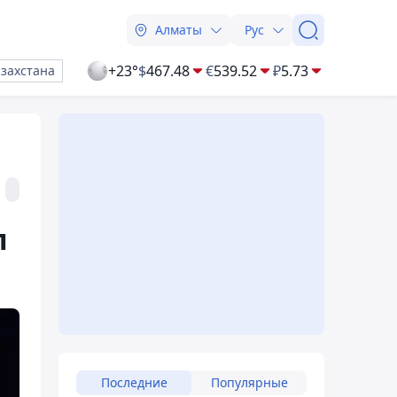
Алматы
Рус
+23°
$
467.48
€
539.52
₽
5.73
азахстана
л
Последние
Популярные