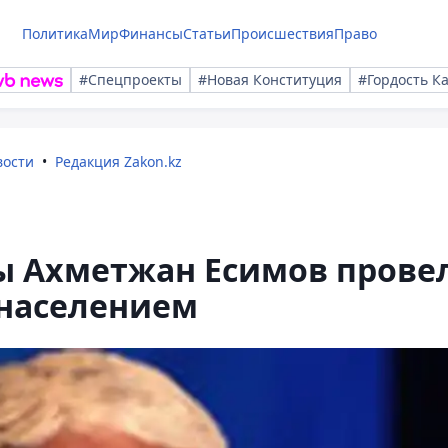
Политика
Мир
Финансы
Статьи
Происшествия
Право
#Спецпроекты
#Новая Конституция
#Гордость К
вости
Редакция Zakon.kz
ы Ахметжан Есимов прове
 населением