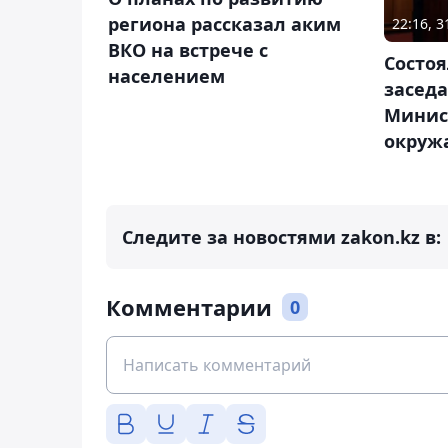
региона рассказал аким
22:16, 
ВКО на встрече с
Состо
населением
засед
Минис
окруж
Следите за новостями zakon.kz в:
Комментарии
0