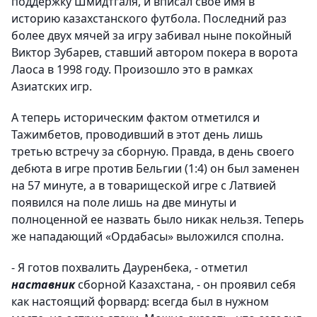
поддержку Шмидтгаля, и вписал свое имя в
историю казахстанского футбола. Последний раз
более двух мячей за игру забивал ныне покойный
Виктор Зубарев, ставший автором покера в ворота
Лаоса в 1998 году. Произошло это в рамках
Азиатских игр.
А теперь историческим фактом отметился и
Тажимбетов, проводивший в этот день лишь
третью встречу за сборную. Правда, в день своего
дебюта в игре против Бельгии (1:4) он был заменен
на 57 минуте, а в товарищеской игре с Латвией
появился на поле лишь на две минуты и
полноценной ее назвать было никак нельзя. Теперь
же нападающий «Ордабасы» выложился сполна.
- Я готов похвалить Дауренбека, - отметил
наставник
сборной Казахстана, - он проявил себя
как настоящий форвард: всегда был в нужном