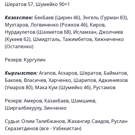
Шератов 57, Шумейко 90+1
Казахстан:
Бекбаев (Цирин 46), Энгель (Гурман 83),
Мухтаров, Логвиненко (Рожков 46), Киров,
Нурдаулетов (Шахметов 68), Исламхан, Джолчиев
(Кукеев 62), Шмидтгаль, Тажимбетов, Хижниченко
(Остапенко)
Резерв: Кургулин
Кыргызстан:
Агапов, Аскаров, Шератов, Байматов,
Бакоев, Власичев, Харченко, Шарипов, Аджиниязов
(Умаров 80), Мака Кум (Шумейко 46), Рустамов
Резерв: Амеров, Казакбаев, Шамшиев,
Ширгалбекуулу, Зинченко
Судьи: Олим Талибжанов, Жахангир Саидов, Руслан
Серазетдинов (все - Узбекистан)