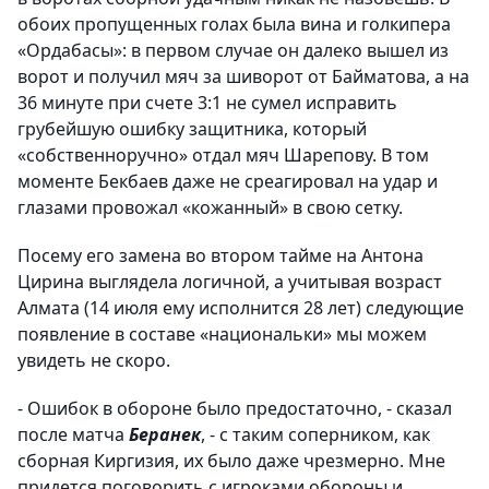
обоих пропущенных голах была вина и голкипера
«Ордабасы»: в первом случае он далеко вышел из
ворот и получил мяч за шиворот от Байматова, а на
36 минуте при счете 3:1 не сумел исправить
грубейшую ошибку защитника, который
«собственноручно» отдал мяч Шарепову. В том
моменте Бекбаев даже не среагировал на удар и
глазами провожал «кожанный» в свою сетку.
Посему его замена во втором тайме на Антона
Цирина выглядела логичной, а учитывая возраст
Алмата (14 июля ему исполнится 28 лет) следующие
появление в составе «национальки» мы можем
увидеть не скоро.
- Ошибок в обороне было предостаточно, - сказал
после матча
Беранек
, - с таким соперником, как
сборная Киргизия, их было даже чрезмерно. Мне
придется поговорить с игроками обороны и