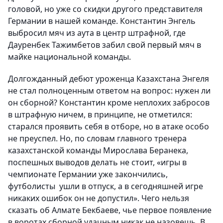
головой, но уже со скидки другого представителя
Германии в нашей команде. Константин Энгель
выбросил мяч из аута в центр штрафной, где
Дауренбек Тажимбетов забил свой первый мяч в
майке национальной команды.
Долгожданный дебют уроженца Казахстана Энгеля
не стал полноценным ответом на вопрос: нужен ли
он сборной? Константин кроме неплохих забросов
в штрафную ничем, в принципе, не отметился:
старался проявить себя в отборе, но в атаке особо
не преуспел. Но, по словам главного тренера
казахстанской команды Мирослава Беранека,
поспешных выводов делать не стоит, «игры в
чемпионате Германии уже закончились,
футболисты ушли в отпуск, а в сегодняшней игре
никаких ошибок он не допустил». Чего нельзя
сказать об Алмате Бекбаеве, чье первое появление
в воротах сборной удачным никак не назовешь. В