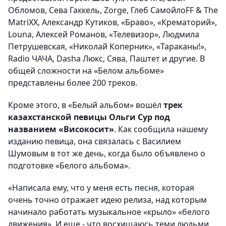
Обломов, Сева Гаккель, Zorge, Глеб СамойлоFF & The
MatriXX, Александр Кутиков, «Браво», «Крематорий»,
Louna, Алексей Романов, «Телевизор», Людмила
Петрушевская, «Николай Коперник», «Тараканы!»,
Radio ЧАЧА, Dasha Люкс, Сява, Паштет и другие. В
общей сложности на «Белом альбоме»
представлены более 200 треков.
Кроме этого, в «Белый альбом» вошёл
трек
казахстанской певицы Ольги Сур под
названием «Високосит»
. Как сообщила нашему
изданию певица, она связалась с Василием
Шумовым в тот же день, когда было объявлено о
подготовке «Белого альбома».
«Написала ему, что у меня есть песня, которая
очень точно отражает идею релиза, над которым
начинало работать музыкальное «крыло» «белого
движения». И еще - что восхищаюсь теми людьми,