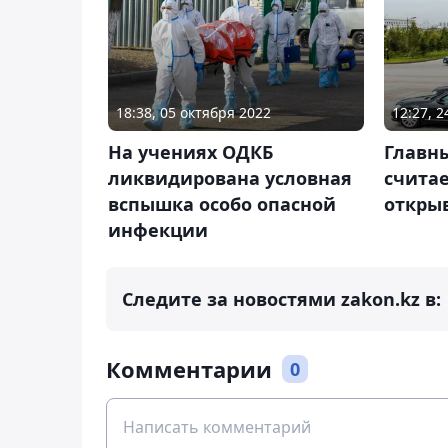
18:38, 05 октября 2022
12:27, 
На учениях ОДКБ
Главны
ликвидирована условная
считае
вспышка особо опасной
откры
инфекции
Следите за новостями zakon.kz в:
Комментарии
0