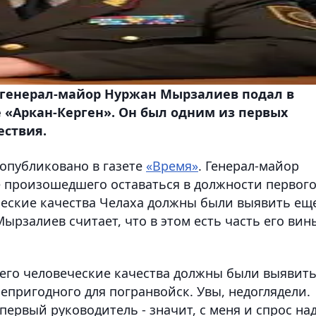
генерал-майор Нуржан Мырзалиев подал в
е «Аркан-Керген». Он был одним из первых
ествия.
публиковано в газете
«Время»
. Генерал-майор
е произошедшего оставаться в должности первог
еческие качества Челаха должны были выявить ещ
ырзалиев считает, что в этом есть часть его вин
е его человеческие качества должны были выявит
непригодного для погранвойск. Увы, недоглядели.
 первый руководитель - значит, с меня и спрос на