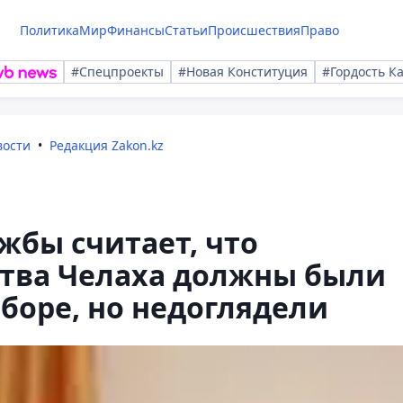
Политика
Мир
Финансы
Статьи
Происшествия
Право
#Спецпроекты
#Новая Конституция
#Гордость К
вости
Редакция Zakon.kz
жбы считает, что
ства Челаха должны были
боре, но недоглядели