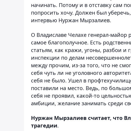
начинать. Потому и в отставку сам п
попросить хочу. Должен был уберечь, 
интервью
Нуржан Мырзалиев
.
О Владиславе Челахе генерал-майор 
самое благополучное. Есть родствен
статьям, как кражи, угоны, разбои и 
инспекции по делам несовершеннолетн
между прочим, из-за того, что не смо
себя чуть ли не уголовного авторитет
себя не было. Ушел в профтехучилище
поставили на место. Ведь, по большом
себя не проявил, какой-то цельностью
амбиции, желание занимать среди с
Нуржан Мырзалиев считает, что В
трагедии
.