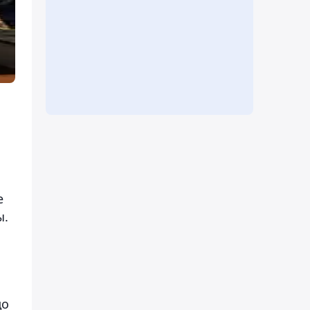
о
е
ы.
ь
до