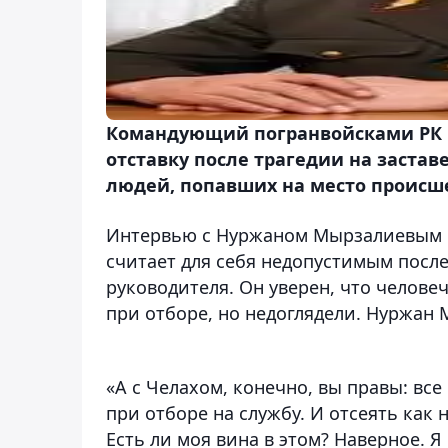
Командующий погранвойсками РК 
отставку после трагедии на застав
людей, попавших на место происш
Интервью с Нуржаном Мырзалиевым о
считает для себя недопустимым посл
руководителя. Он уверен, что челов
при отборе, но недоглядели. Нуржан М
«А с Челахом, конечно, вы правы: вс
при отборе на службу. И отсеять как 
Есть ли моя вина в этом? Наверное. Я