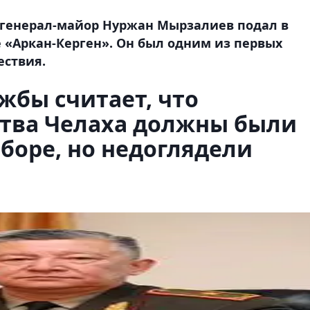
генерал-майор Нуржан Мырзалиев подал в
е «Аркан-Керген». Он был одним из первых
ествия.
жбы считает, что
ства Челаха должны были
боре, но недоглядели