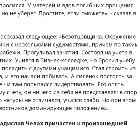
опросился. У матерей и вдов погибших прощения
но не уберег. Простите, если сможете», - сказал в
рассказал следующее: «Безотцовщина. Окружение
ники с несколькими судимостями, причем по таки
грабежи. Прогуливал занятия. Состоял на учете в
их. Учился в бизнес-колледже, но бросил учебу 
г поладить с другими учащимися. Стал строить из
а, и его начали побивать. А силенок постоять за
 - и там попытался лидерствовать. Его опять
у счету, он ничего из себя не представлял: в спо
 натуры не отличался, учился слабо. Но при этом 
верстников доминирующее положение».
ладислав Челах причастен к произошедшей