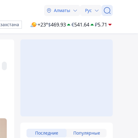
Алматы
Рус
+23°
$
469.93
€
541.64
₽
5.71
азахстана
Последние
Популярные