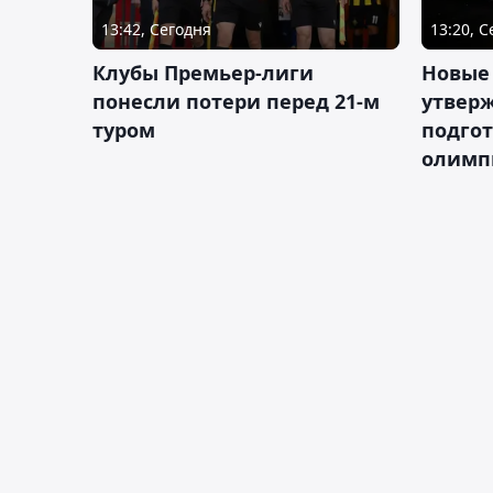
13:42, Сегодня
13:20, 
Клубы Премьер-лиги
Новые
понесли потери перед 21-м
утверж
туром
подго
олимп