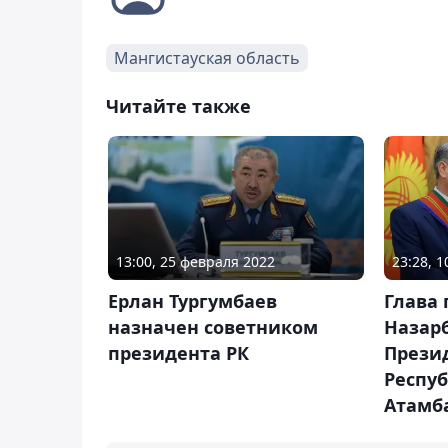
Мангистауская область
Читайте также
13:00, 25 февраля 2022
23:28, 1
Ерлан Тургумбаев
Глава 
назначен советником
Назарб
президента РК
Прези
Респуб
Атамб