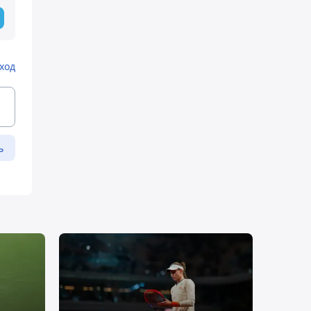
ход
ь