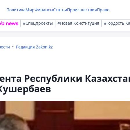
Политика
Мир
Финансы
Статьи
Происшествия
Право
#Спецпроекты
#Новая Конституция
#Гордость К
вости
Редакция Zakon.kz
ента Республики Казахста
Кушербаев