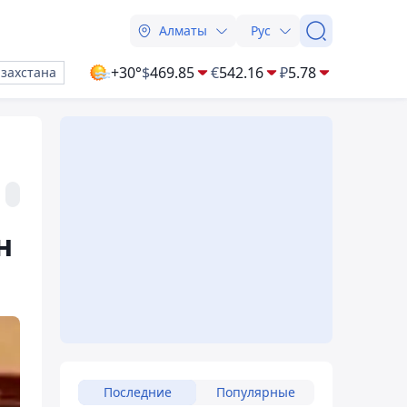
Алматы
Рус
+30°
$
469.85
€
542.16
₽
5.78
азахстана
н
Последние
Популярные