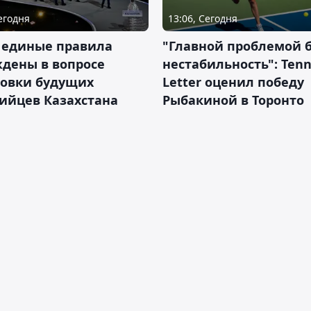
Сегодня
13:06, Сегодня
 единые правила
"Главной проблемой 
дены в вопросе
нестабильность": Tenn
товки будущих
Letter оценил победу
ийцев Казахстана
Рыбакиной в Торонто