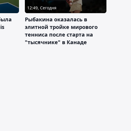
12:49, Сегодня
была
Рыбакина оказалась в
is
элитной тройке мирового
тенниса после старта на
"тысячнике" в Канаде