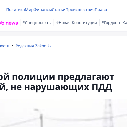
Политика
Мир
Финансы
Статьи
Происшествия
Право
#Спецпроекты
#Новая Конституция
#Гордость К
вости
Редакция Zakon.kz
ой полиции предлагают
й, не нарушающих ПДД