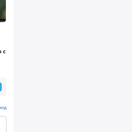
 с
ход