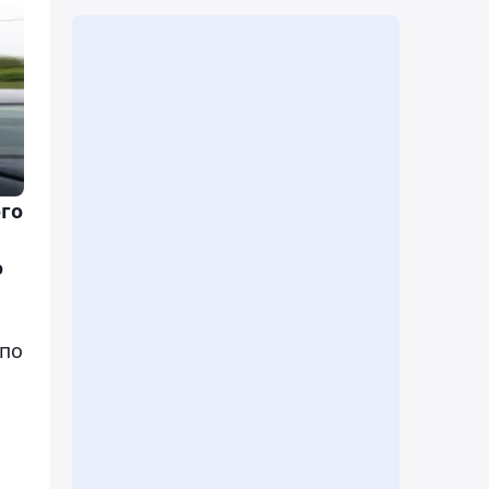
го
о
 по