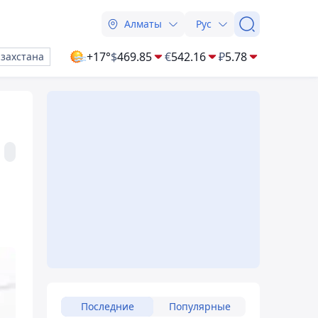
Алматы
Рус
+17°
$
469.85
€
542.16
₽
5.78
азахстана
Последние
Популярные