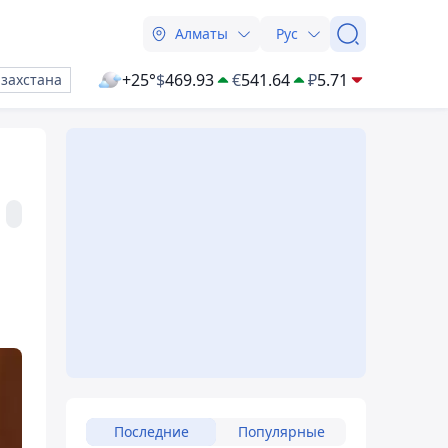
Алматы
Рус
+25°
$
469.93
€
541.64
₽
5.71
азахстана
Последние
Популярные