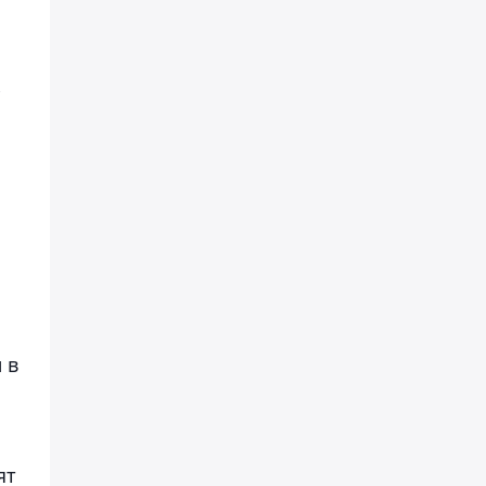
к
 в
ят