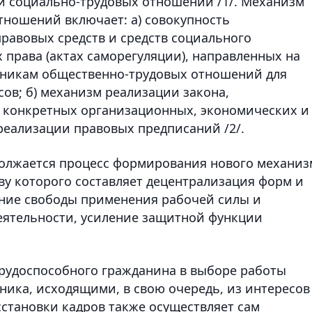
й социально-трудовых отношений /1/. Механизм
тношений включает: а) совокупность
равовых средств и средств социального
 права (актах саморегуляции), направленных на
тникам общественно-трудовых отношений для
ов; б) механизм реализации закона,
 конкретных организационных, экономических и
реализации правовых предписаний /2/.
должается процесс формирования нового механиз
ву которого составляет децентрализация форм и
ение свободы применения рабочей силы и
еятельности, усиление защитной функции
трудоспособного гражданина в выборе работы
ника, исходящими, в свою очередь, из интересов
сстановки кадров также осуществляет сам