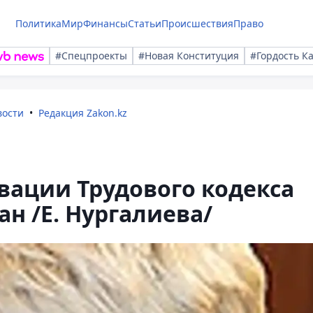
Политика
Мир
Финансы
Статьи
Происшествия
Право
#Спецпроекты
#Новая Конституция
#Гордость К
вости
Редакция Zakon.kz
вации Трудового кодекса
н /Е. Нургалиева/