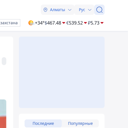
Алматы
Рус
+34°
$
467.48
€
539.52
₽
5.73
азахстана
Последние
Популярные