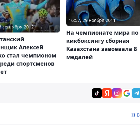
16:57, 29 ноября 2011
23 сентября 2012
На чемпионате мира по
станский
кикбоксингу сборная
онщик Алексей
Казахстана завоевала 8
ко стал чемпионом
медалей
среди спортсменов
лет
В