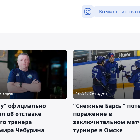
Комментироват
Сегодня
16:51, Сегодня
ау" официально
"Снежные Барсы" пот
л об отставке
поражение в
го тренера
заключительном матч
мира Чебурина
турнире в Омске