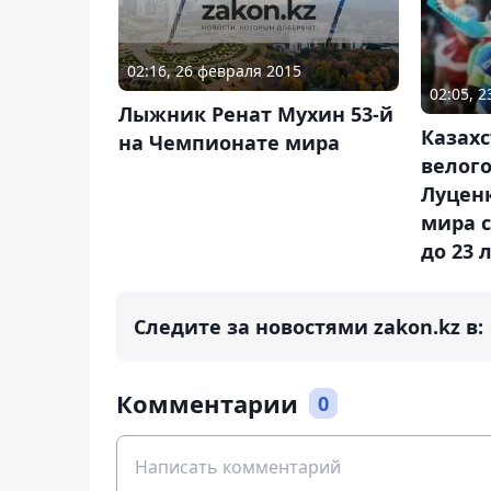
02:16, 26 февраля 2015
02:05, 
Лыжник Ренат Мухин 53-й
Казах
на Чемпионате мира
велог
Луцен
мира 
до 23 
Следите за новостями zakon.kz в:
Комментарии
0