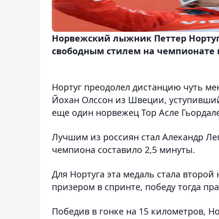
Норвежский лыжник Петтер Нортуг 
свободным стилем на чемпионате 
Нортуг преодолел дистанцию чуть мен
Йохан Олссон из Швеции, уступивший
еще один норвежец Тор Асле Гьордале
Лучшим из россиян стал Алекандр Лег
чемпиона составило 2,5 минуты.
Для Нортуга эта медаль стала второй
призером в спринте, победу тогда п
Победив в гонке на 15 километров, 