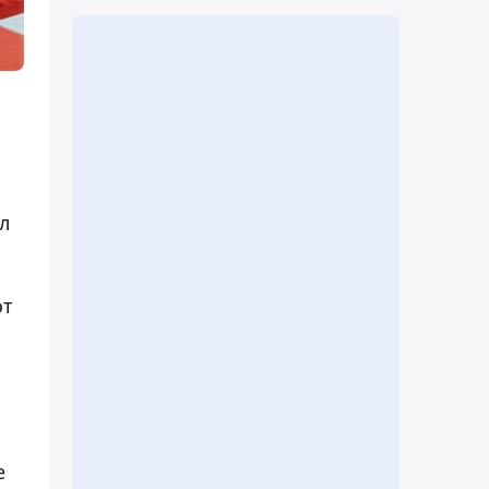
л
от
е