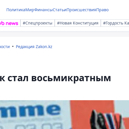
Политика
Мир
Финансы
Статьи
Происшествия
Право
#Спецпроекты
#Новая Конституция
#Гордость К
вости
Редакция Zakon.kz
к стал восьмикратным