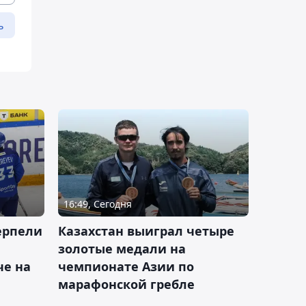
ь
16:49, Сегодня
ерпели
Казахстан выиграл четыре
золотые медали на
е на
чемпионате Азии по
марафонской гребле