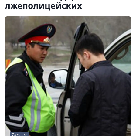
лжеполицейских
Zakon.kz