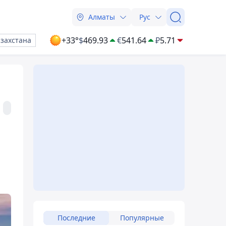
Алматы
Рус
+33°
$
469.93
€
541.64
₽
5.71
азахстана
Последние
Популярные