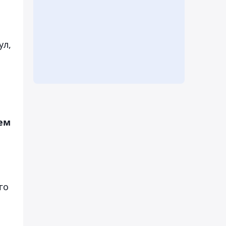
ул,
ием
го