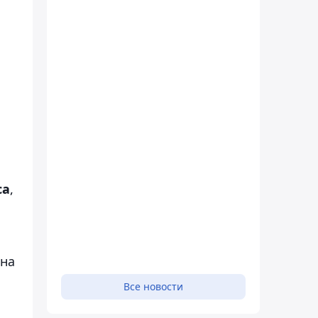
са
,
ана
Все новости