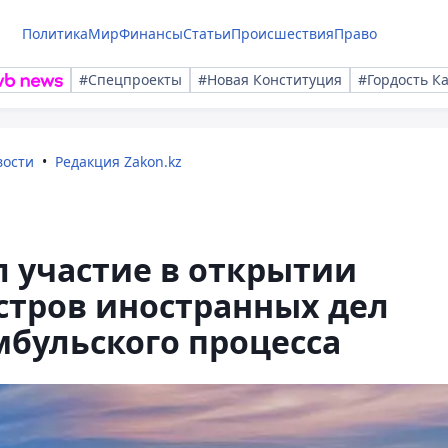
Политика
Мир
Финансы
Статьи
Происшествия
Право
#Спецпроекты
#Новая Конституция
#Гордость К
вости
Редакция Zakon.kz
л участие в открытии
тров иностранных дел
мбульского процесса