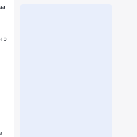
ва
ы о
в