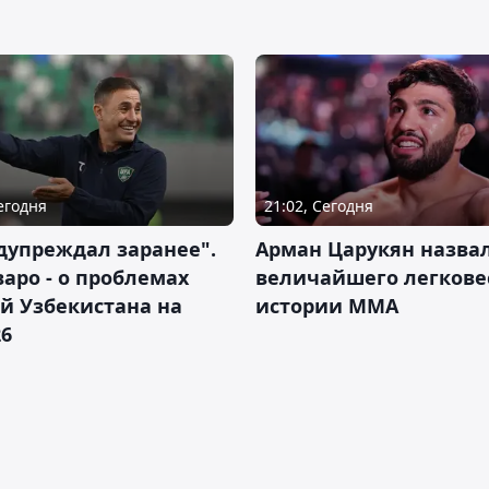
Сегодня
21:02, Сегодня
дупреждал заранее".
Арман Царукян назва
аро - о проблемах
величайшего легкове
й Узбекистана на
истории ММА
26