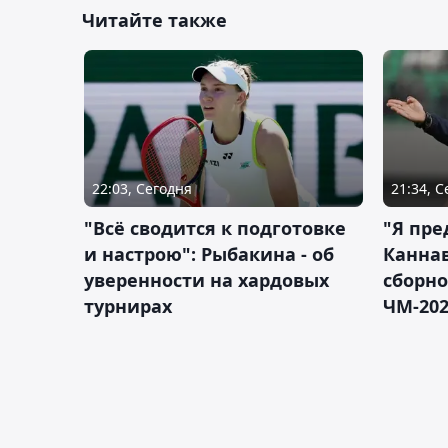
Читайте также
22:03, Сегодня
21:34, 
"Всё сводится к подготовке
"Я пре
и настрою": Рыбакина - об
Каннав
уверенности на хардовых
сборно
турнирах
ЧМ-20