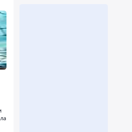
и
шла