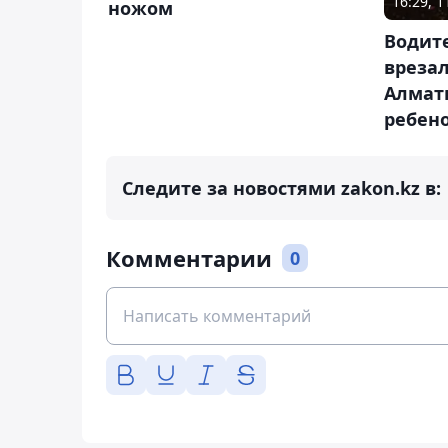
16:29, 1
ножом
Водит
врезал
Алмат
ребено
Следите за новостями zakon.kz в:
Комментарии
0