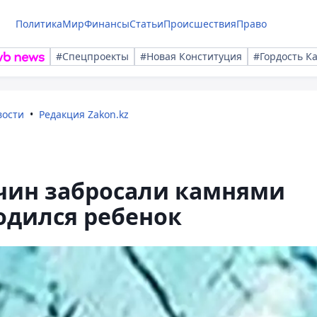
Политика
Мир
Финансы
Статьи
Происшествия
Право
#Спецпроекты
#Новая Конституция
#Гордость К
вости
Редакция Zakon.kz
чин забросали камнями
ходился ребенок