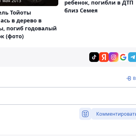
1 мая 2013
ребенок, погибли в ДТП
близ Семея
ель Тойоты
ась в дерево в
ы, погиб годовалый
к (фото)
В
Комментироват