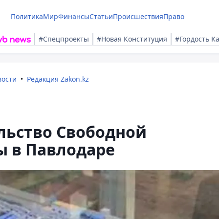
Политика
Мир
Финансы
Статьи
Происшествия
Право
#Спецпроекты
#Новая Конституция
#Гордость К
вости
Редакция Zakon.kz
льство Свободной
ы в Павлодаре