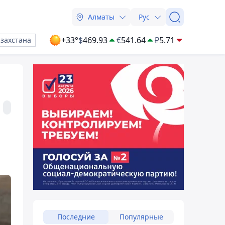
Алматы
Рус
+33°
$
469.93
€
541.64
₽
5.71
азахстана
Последние
Популярные