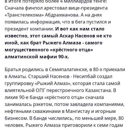
в итоге потеряло более 4 миллиардов тенге!
Сначала финпол арестовал вице-президента
«Транстелекома» Абдрахманова. А на днях
появилась информация, что в бега пустился и
президент компании.
И вот как нам стало
известно, этот самый Аскар Насенов не кто
иной, как брат Рыжего Алмаза - самого
могущественного «крёстного отца»
алматинской мафии 90-х.
Братья родились в Семипалатинске, в 80-х приехали
в Алматы. Старший Насенов - Несипбай создал
группировку «Рыжий Алмаз», которая стала самой
влиятельной ОПГ перестроечного Казахстана. В
лихие 90-е банда «крёстного отца» сначала
занималась рэкетом, потом завладела компаниями,
нефтяными скважинами в Мангистау и игорным
бизнесом. В банде числились, по меньшей мере, 80
человек. Рыжего Алмаза приговорили к семи годам