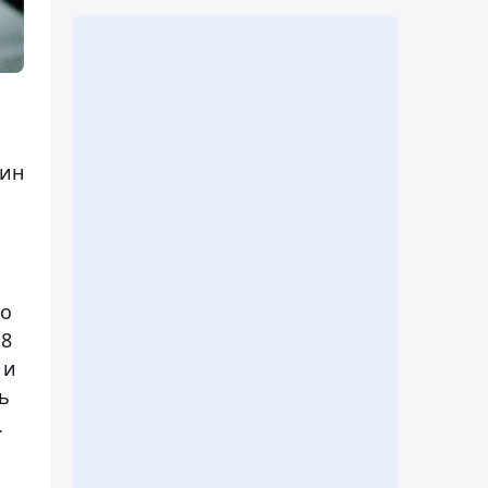
щин
го
 8
 и
ь
.