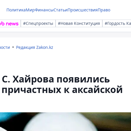
Политика
Мир
Финансы
Статьи
Происшествия
Право
#Спецпроекты
#Новая Конституция
#Гордость К
вости
Редакция Zakon.kz
 С. Хайрова появились
 причастных к аксайской