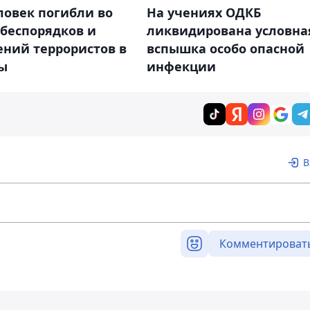
ловек погибли во
На учениях ОДКБ
 беспорядков и
ликвидирована условна
ений террористов в
вспышка особо опасной
ы
инфекции
В
Комментироват