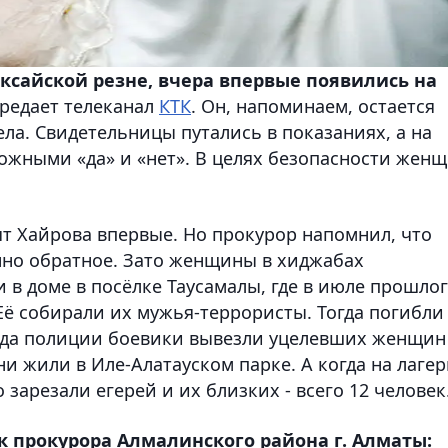
аксайской резне, вчера впервые появились на
редает телеканал
КТК
. Он, напоминаем, остается
ла. Свидетельницы путались в показаниях, а на
ожными «да» и «нет». В целях безопасности жен
ят Хайрова впервые. Но прокурор напомнил, что
нно обратное. Зато женщины в хиджабах
 в доме в посёлке Таусамалы, где в июле прошло
Её собирали их мужья-террористы. Тогда погибли
иезда полиции боевики вывезли уцелевших женщин
ни жили в Иле-Алатауском парке. А когда на лагер
зарезали егерей и их близких - всего 12 человек
 прокурора Алмалинского района г. Алматы: