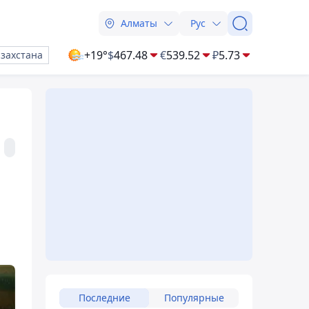
Алматы
Рус
+19°
$
467.48
€
539.52
₽
5.73
азахстана
Последние
Популярные