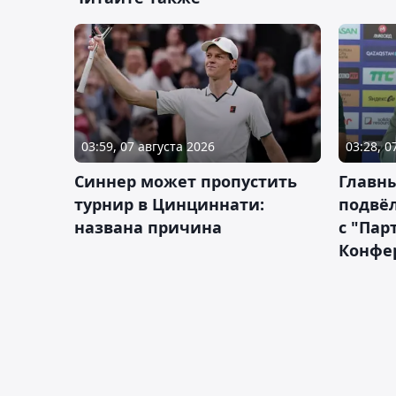
03:59, 07 августа 2026
03:28, 0
Синнер может пропустить
Главны
турнир в Цинциннати:
подвёл
названа причина
с "Пар
Конфе