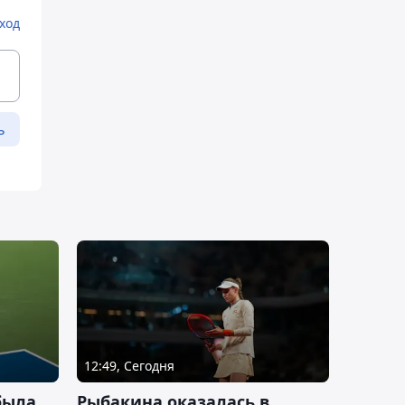
ход
ь
12:49, Сегодня
была
Рыбакина оказалась в