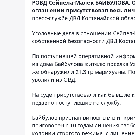
РОВД Сейпела-Малек БАЙБУЛОВА. О
оглашени
и присутствовал весь ли
пресс-службе ДВД Костанайской обла
Уголовные дела в отношении Сейпел-
собственной безопасности ДВД Коста
По поступившей оперативной информ
из дома Байбулова жителю поселка Уз
же обнаруж
или 21,3 гр
марихуаны. По
уволили из ОВД.
На суде присутствовали как бывшие к
недавно поступившие на службу.
Байбулов признан виновным в инкри
приговорен к 10 годам лишения своб
колонии строгого режима, с лишение