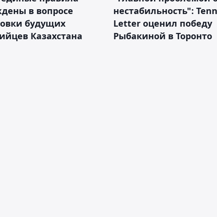
дены в вопросе
нестабильность": Tenn
товки будущих
Letter оценил победу
ийцев Казахстана
Рыбакиной в Торонто