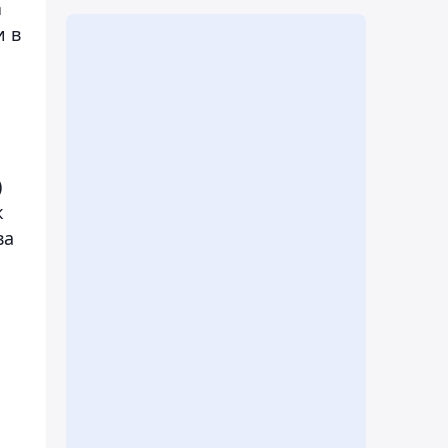
а
 в
)
к
ва