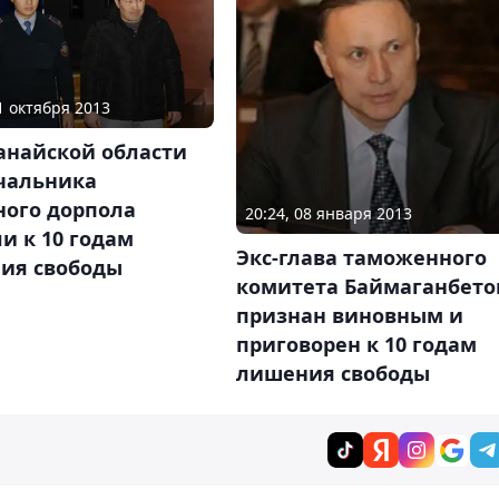
21 октября 2013
анайской области
ачальника
ного дорпола
20:24, 08 января 2013
и к 10 годам
Экс-глава таможенного
ия свободы
комитета Баймаганбето
признан виновным и
приговорен к 10 годам
лишения свободы