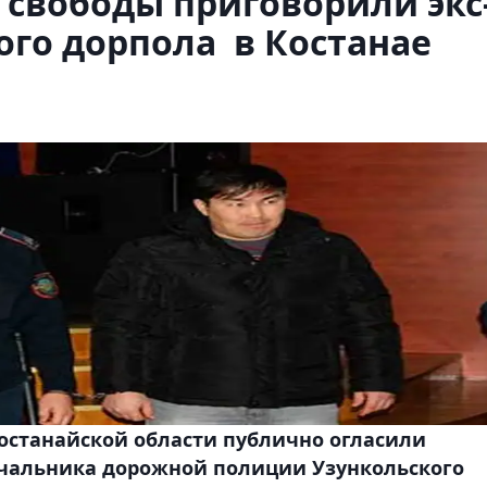
 свободы приговорили экс
го дорпола в Костанае
Костанайской области публично огласили
чальника дорожной полиции Узункольского