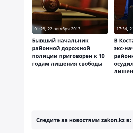
01:28, 22 октября 2013
17:34, 
Бывший начальник
В Кост
районной дорожной
экс-н
полиции приговорен к 10
район
годам лишения свободы
осудил
лишен
Следите за новостями zakon.kz в: