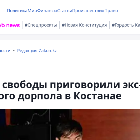
Политика
Мир
Финансы
Статьи
Происшествия
Право
#Спецпроекты
#Новая Конституция
#Гордость К
вости
Редакция Zakon.kz
 свободы приговорили экс
го дорпола в Костанае