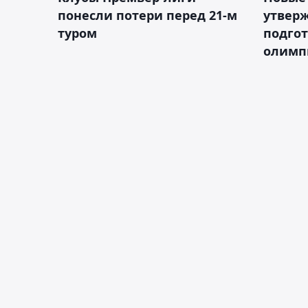
понесли потери перед 21-м
утверж
туром
подго
олимп