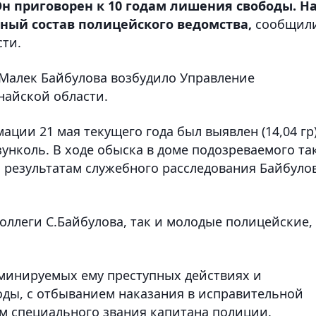
н приговорен к 10 годам лишения свободы. Н
чный состав полицейского ведомства,
сообщили
сти.
Малек Байбулова возбудило Управление
найской области.
ации 21 мая текущего года был выявлен
(14,04 гр
унколь. В ходе обыска в доме подозреваемого та
 результатам служебного расследования Байбуло
оллеги С.Байбулова, так и молодые полицейские,
минируемых ему преступных действиях и
оды, с отбыванием наказания в исправительной
м специального звания капитана полиции.