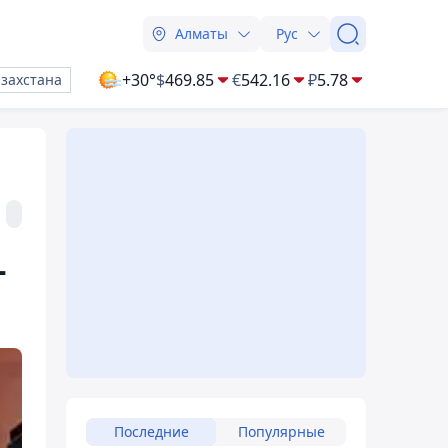
Алматы
Рус
+30°
$
469.85
€
542.16
₽
5.78
азахстана
-
Последние
Популярные