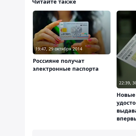
Читайте также
19:47, 29 октября 2014
Россияне получат
электронные паспорта
22:39, 
Новые
удосто
выдав
вперв