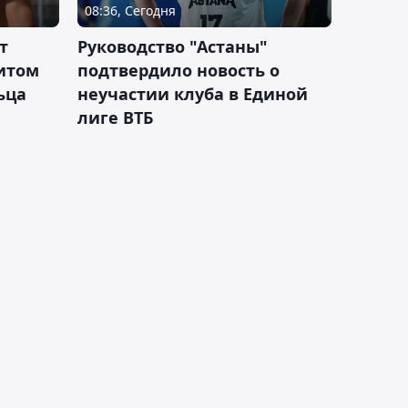
08:36, Сегодня
т
Руководство "Астаны"
итом
подтвердило новость о
ьца
неучастии клуба в Единой
лиге ВТБ