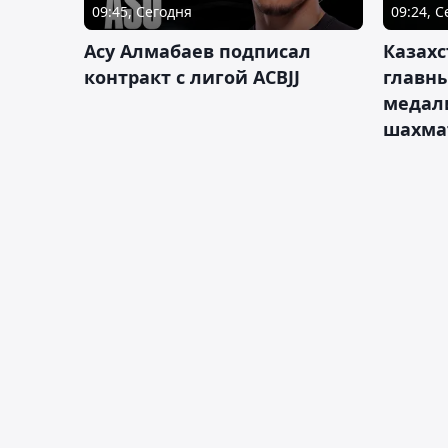
09:45, Сегодня
09:24, 
Асу Алмабаев подписал
Казахс
контракт с лигой ACBJJ
главны
медал
шахма