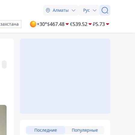
Алматы
Рус
+30°
$
467.48
€
539.52
₽
5.73
азахстана
Последние
Популярные