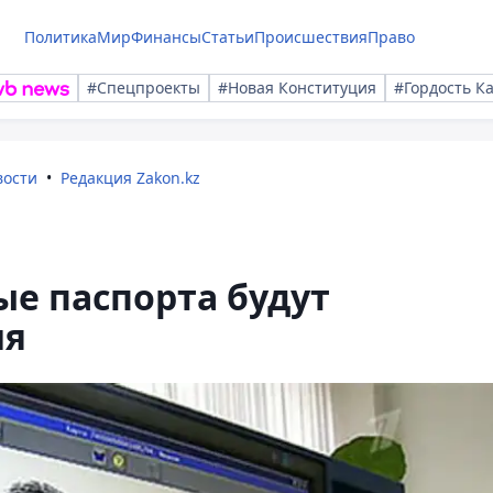
Политика
Мир
Финансы
Статьи
Происшествия
Право
#Спецпроекты
#Новая Конституция
#Гордость К
вости
Редакция Zakon.kz
ые паспорта будут
ия