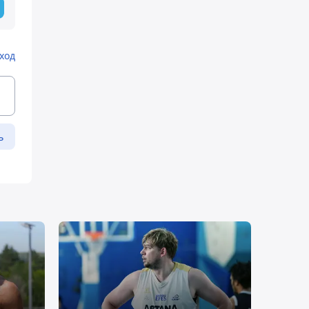
ход
ь