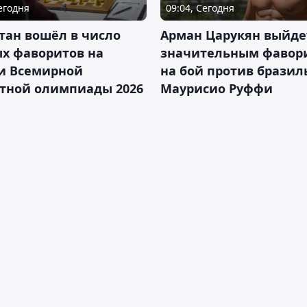
Сегодня
09:04, Сегодня
тан вошёл в число
Арман Царукян выйде
х фаворитов на
значительным фавор
и Всемирной
на бой против бразил
тной олимпиады 2026
Маурисио Руффи