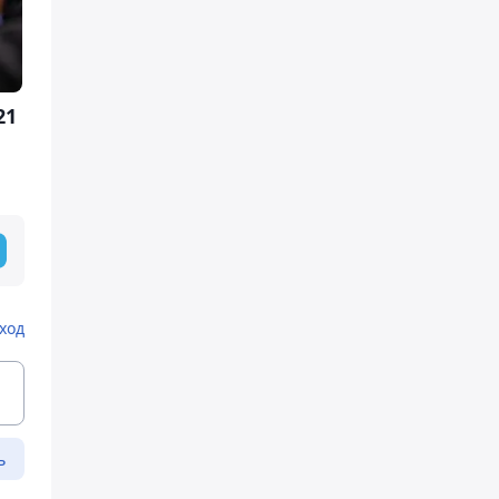
21
ход
ь