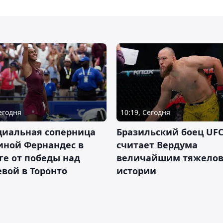
Сегодня
10:19, Сегодня
циальная соперница
Бразильский боец UFC
иной Фернандес в
считает Вердума
ге от победы над
величайшим тяжелов
вой в Торонто
истории