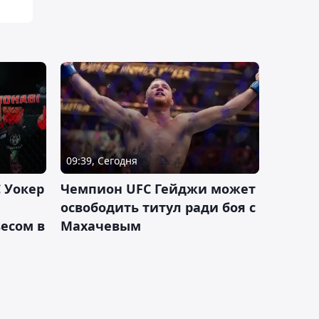
09:39, Сегодня
 Уокер
Чемпион UFC Гейджи может
освободить титул ради боя с
есом в
Махачевым