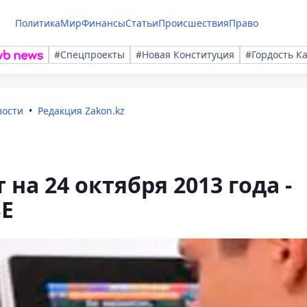
Политика
Мир
Финансы
Статьи
Происшествия
Право
#Спецпроекты
#Новая Конституция
#Гордость К
вости
Редакция Zakon.kz
на 24 октября 2013 года -
SE