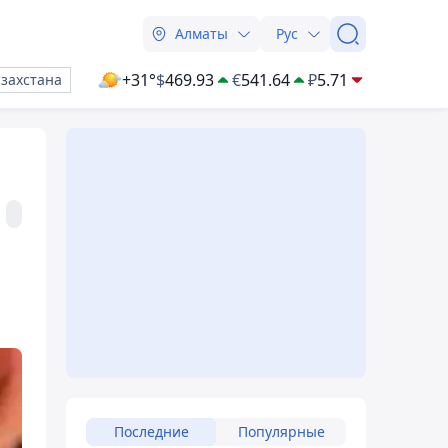
Алматы
Рус
+31°
$
469.93
€
541.64
₽
5.71
азахстана
Последние
Популярные