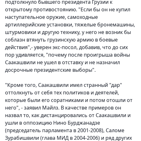
подтолкнуло бывшего президента Грузии к
открытому противостоянию. "Если бы он не купил
наступательное оружие, самоходные
артиллерийские установки, тяжелые бронемашины,
штурмовики и другую технику, у него не возник бы
соблазн втянуть грузинскую армию в боевые
действия",- уверен экс-посол, добавив, что до сих
пор удивляется, "почему после проигрыша войны
Саакашвили не ушел в отставку и не назначил
досрочные президентские выборы".
"Кроме того, Саакашвили имел странный "дар"
оттолкнуть от себя тех политиков и деятелей,
которые были его соратниками и потом отошли от
него", - заявил Майлз. В качестве примеров он
назвал то, как дистанцировались от Саакашвили и
ушли в оппозицию Нино Бурджанадзе
(председатель парламента в 2001-2008), Саломе
Зурабишвили (глава МИД в 2004-2006) и ряд других