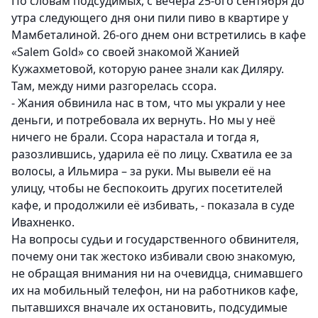
По словам подсудимых, с вечера 25-ого сентября до
утра следующего дня они пили пиво в квартире у
Мамбеталиной. 26-ого днем они встретились в кафе
«Salem Gold» со своей знакомой Жанией
Кужахметовой, которую ранее знали как Диляру.
Там, между ними разгорелась ссора.
- Жания обвинила нас в том, что мы украли у нее
деньги, и потребовала их вернуть. Но мы у неё
ничего не брали. Ссора нарастала и тогда я,
разозлившись, ударила её по лицу. Схватила ее за
волосы, а Ильмира – за руки. Мы вывели её на
улицу, чтобы не беспокоить других посетителей
кафе, и продолжили её избивать, - показала в суде
Ивахненко.
На вопросы судьи и государственного обвинителя,
почему они так жестоко избивали свою знакомую,
не обращая внимания ни на очевидца, снимавшего
их на мобильный телефон, ни на работников кафе,
пытавшихся вначале их остановить, подсудимые