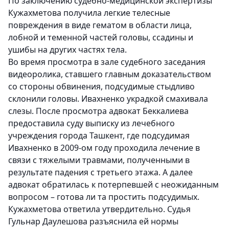
По заключению судебно-медицинской экспертизы
Кужахметова получила легкие телесные
повреждения в виде гематом в области лица,
лобной и теменной частей головы, ссадины и
ушибы на других частях тела.
Во время просмотра в зале судебного заседания
видеоролика, ставшего главным доказательством
со стороны обвинения, подсудимые стыдливо
склонили головы. Ивахненко украдкой смахивала
слезы. После просмотра адвокат Беккалиева
предоставила суду выписку из лечебного
учреждения города Ташкент, где подсудимая
Ивахненко в 2009-ом году проходила лечение в
связи с тяжелыми травмами, полученными в
результате падения с третьего этажа. А далее
адвокат обратилась к потерпевшей с неожиданным
вопросом – готова ли та простить подсудимых.
Кужахметова ответила утвердительно. Судья
Гульнар Даулешова разъяснила ей нормы